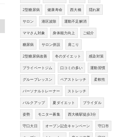
2型糖尿病
健康寿命
西大橋
隠れ家
サロン
港区波除
運動不足解消
>
ママさん対象
身体能力向上
ご紹介
糖尿病
サロン併設
肩こり
2型糖尿病改善
冬のダイエット
感染対策
プライベートジム
口コミの多い
運動習慣
グループレッスン
ペアストレッチ
柔軟性
パーソナルトレーナー
ストレッチ
バルクアップ
夏ダイエット
ブライダル
姿勢
モニター募集
西大橋駅徒歩3分
守口大日
オープン記念キャンペーン
守口市