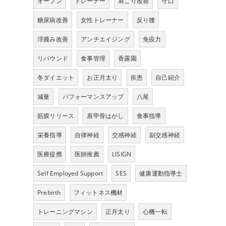
オープン
トレーナー
肩こり改善
守口
糖尿病改善
女性トレーナー
反り腰
浮腫み改善
アンチエイジング
免疫力
リバウンド
食事管理
香露園
冬ダイエット
お正月太り
疾患
自己紹介
減量
パフォーマンスアップ
八尾
筋膜リリース
肩甲骨はがし
食事指導
栄養指導
自律神経
交感神経
副交感神経
医療提携
医師推薦
LISIGN
Self Employed Support
SES
健康運動指導士
Prebirth
フィットネス機材
トレーニングマシン
正月太り
心機一転