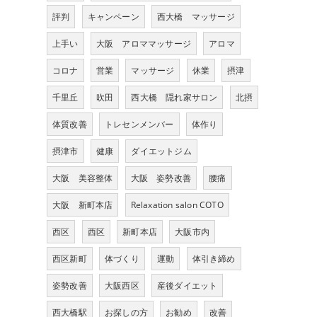
評判
キャンペーン
西大橋 マッサージ
上手い
大阪 アロママッサージ
アロマ
コロナ
営業
マッサージ
休業
摂津
千里丘
吹田
西大橋 隠れ家サロン
北摂
体質改善
トレセンメンバー
体作り
摂津市
健康
ダイエットジム
大阪 美容整体
大阪 姿勢改善
腰痛
大阪 新町本店
Relaxation salon COTO
西区
西区
新町本店
大阪市内
西区新町
体づくり
運動
体引き締め
姿勢改善
大阪西区
産後ダイエット
西大橋駅
お探しの方
お勧め
改善