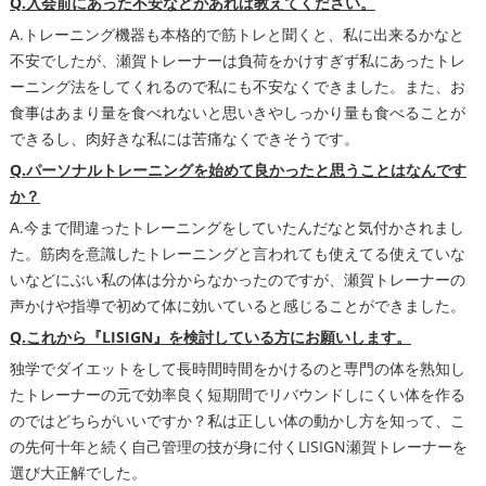
Q.入会前にあった不安などがあれば教えてください。
A.トレーニング機器も本格的で筋トレと聞くと、私に出来るかなと
不安でしたが、瀬賀トレーナーは負荷をかけすぎず私にあったトレ
ーニング法をしてくれるので私にも不安なくできました。また、お
食事はあまり量を食べれないと思いきやしっかり量も食べることが
できるし、肉好きな私には苦痛なくできそうです。
Q.パーソナルトレーニングを始めて良かったと思うことはなんです
か？
A.今まで間違ったトレーニングをしていたんだなと気付かされまし
た。筋肉を意識したトレーニングと言われても使えてる使えていな
いなどにぶい私の体は分からなかったのですが、瀬賀トレーナーの
声かけや指導で初めて体に効いていると感じることができました。
Q.これから『LISIGN』を検討している方にお願いします。
独学でダイエットをして長時間時間をかけるのと専門の体を熟知し
たトレーナーの元で効率良く短期間でリバウンドしにくい体を作る
のではどちらがいいですか？私は正しい体の動かし方を知って、こ
の先何十年と続く自己管理の技が身に付くLISIGN瀬賀トレーナーを
選び大正解でした。