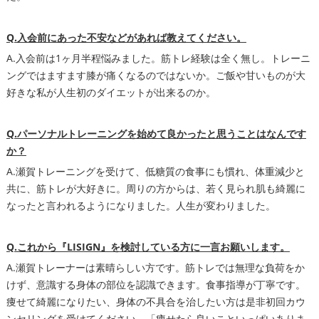
Q.入会前にあった不安などがあれば教えてください。
A.入会前は1ヶ月半程悩みました。筋トレ経験は全く無し。トレーニ
ングではますます膝が痛くなるのではないか。ご飯や甘いものが大
好きな私が人生初のダイエットが出来るのか。
Q.パーソナルトレーニングを始めて良かったと思うことはなんです
か？
A.瀬賀トレーニングを受けて、低糖質の食事にも慣れ、体重減少と
共に、筋トレが大好きに。周りの方からは、若く見られ肌も綺麗に
なったと言われるようになりました。人生が変わりました。
Q.これから『LISIGN』を検討している方に一言お願いします。
A.瀬賀トレーナーは素晴らしい方です。筋トレでは無理な負荷をか
けず、意識する身体の部位を認識できます。食事指導が丁寧です。
痩せて綺麗になりたい、身体の不具合を治したい方は是非初回カウ
ンセリングを受けてください。「痩せたら良いこといっぱいありま