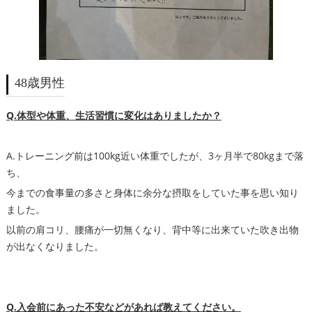
48歳男性
Q.体型や体重、生活習慣に変化はありましたか？
A.トレーニング前は100kg近い体重でしたが、3ヶ月半で80kgまで落
ち、
今までの食事量の多さと身体に余分な摂取をしていた事を思い知り
ました。
以前の肩コリ、腰痛が一切無くなり、背中等に出来ていた吹き出物
が出なくなりました。
Q.入会前にあった不安などがあれば教えてください。