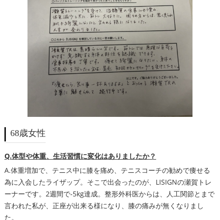
68歳女性
Q.体型や体重、生活習慣に変化はありましたか？
A.体重増加で、テニス中に膝を痛め、テニスコーチの勧めで痩せる
為に入会したライザップ。そこで出会ったのが、LISIGNの瀬賀トレ
ーナーです。2週間で-5kg達成。整形外科医からは、人工関節とまで
言われた私が、正座が出来る様になり、膝の痛みが無くなりまし
た。