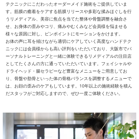
テクニックにこだわったオーダーメイド施術をご提供していま
す。筋膜の癒着をケアする筋膜リリースや多彩な揉みほぐしを行
うリメディアル、美容に焦点を当てた整体や骨盤調整を融合さ
せ、お身体の歪みやコリ、痛みやむくみなど会員様を悩ませる
様々な原因に対し、ピンポイントにモーションをかけます。
お体の声に耳を傾けながら適切にケアしていく高度なハンドテク
ニックには会員様からも高い評判をいただいており、大阪市でパ
ーソナルトレーニングと一緒に体験できるリメディアルの注目店
としてたくさんの方に通っていただいています。フェイシャルや
ドライヘッド・腸セラピーなど豊富なメニューをご用意してお
り、骨盤や肋骨といった体の骨格バランスを調整するメニューで
は、お顔の歪みのケアもしています。10年以上の施術経験を積ん
だスタッフがご対応しますので、ぜひ一度ご体験ください。