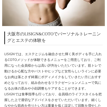
大阪市のLISIGN&COTOでパーソナルトレーニン
グとエステの体験を
LISIGNでは、エステとジムを融合させた輝く美ボディを手に入れ
るCOTOメソッドが体験できるメニューをご用意しており、ご利
用になった会員様からは高い評判をいただいています。筋トレで
動けるか心配な方やバストやヒップなど女性らしいラインに必要
なお肉は落とさず綺麗にボディメイクをしていきたい方におすす
めとなっており、組み合わせるリラクゼーションメニューで気に
なるお体の歪みや小顔調整もケアすることができます。
LISIGNでは食事指導も行っており、会員様のライフスタイルを把
握した上で適切なアドバイスをさせていただいています。細くし
なやかな筋肉を作りたい方は重量を低く設定して回数を増やした