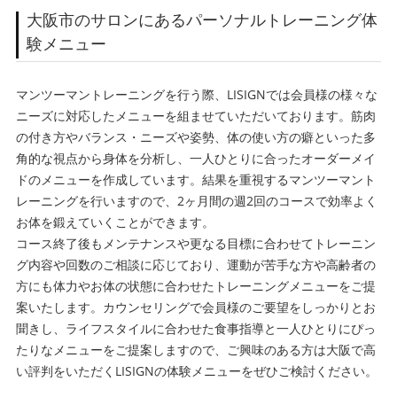
大阪市のサロンにあるパーソナルトレーニング体
験メニュー
マンツーマントレーニングを行う際、LISIGNでは会員様の様々な
ニーズに対応したメニューを組ませていただいております。筋肉
の付き方やバランス・ニーズや姿勢、体の使い方の癖といった多
角的な視点から身体を分析し、一人ひとりに合ったオーダーメイ
ドのメニューを作成しています。結果を重視するマンツーマント
レーニングを行いますので、2ヶ月間の週2回のコースで効率よく
お体を鍛えていくことができます。
コース終了後もメンテナンスや更なる目標に合わせてトレーニン
グ内容や回数のご相談に応じており、運動が苦手な方や高齢者の
方にも体力やお体の状態に合わせたトレーニングメニューをご提
案いたします。カウンセリングで会員様のご要望をしっかりとお
聞きし、ライフスタイルに合わせた食事指導と一人ひとりにぴっ
たりなメニューをご提案しますので、ご興味のある方は大阪で高
い評判をいただくLISIGNの体験メニューをぜひご検討ください。