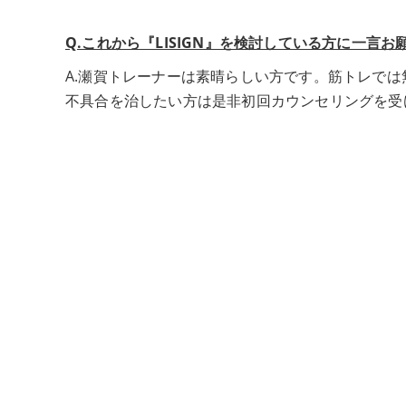
Q.これから『LISIGN』を検討している方に一言お
A.瀬賀トレーナーは素晴らしい方です。筋トレで
不具合を治したい方は是非初回カウンセリングを受
< 前の記事