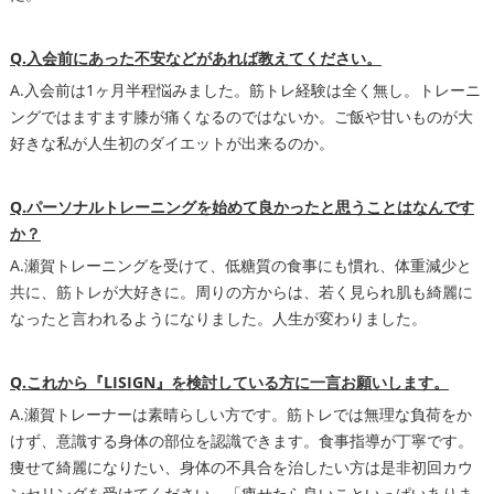
Q.入会前にあった不安などがあれば教えてください。
A.入会前は1ヶ月半程悩みました。筋トレ経験は全く無し。トレーニ
ングではますます膝が痛くなるのではないか。ご飯や甘いものが大
好きな私が人生初のダイエットが出来るのか。
Q.パーソナルトレーニングを始めて良かったと思うことはなんです
か？
A.瀬賀トレーニングを受けて、低糖質の食事にも慣れ、体重減少と
共に、筋トレが大好きに。周りの方からは、若く見られ肌も綺麗に
なったと言われるようになりました。人生が変わりました。
Q.これから『LISIGN』を検討している方に一言お願いします。
A.瀬賀トレーナーは素晴らしい方です。筋トレでは無理な負荷をか
けず、意識する身体の部位を認識できます。食事指導が丁寧です。
痩せて綺麗になりたい、身体の不具合を治したい方は是非初回カウ
ンセリングを受けてください。「痩せたら良いこといっぱいありま