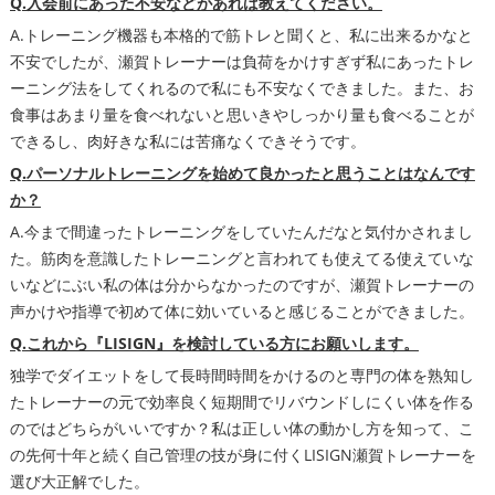
Q.入会前にあった不安などがあれば教えてください。
A.トレーニング機器も本格的で筋トレと聞くと、私に出来るかなと
不安でしたが、瀬賀トレーナーは負荷をかけすぎず私にあったトレ
ーニング法をしてくれるので私にも不安なくできました。また、お
食事はあまり量を食べれないと思いきやしっかり量も食べることが
できるし、肉好きな私には苦痛なくできそうです。
Q.パーソナルトレーニングを始めて良かったと思うことはなんです
か？
A.今まで間違ったトレーニングをしていたんだなと気付かされまし
た。筋肉を意識したトレーニングと言われても使えてる使えていな
いなどにぶい私の体は分からなかったのですが、瀬賀トレーナーの
声かけや指導で初めて体に効いていると感じることができました。
Q.これから『LISIGN』を検討している方にお願いします。
独学でダイエットをして長時間時間をかけるのと専門の体を熟知し
たトレーナーの元で効率良く短期間でリバウンドしにくい体を作る
のではどちらがいいですか？私は正しい体の動かし方を知って、こ
の先何十年と続く自己管理の技が身に付くLISIGN瀬賀トレーナーを
選び大正解でした。