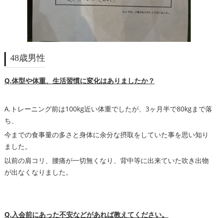
48歳男性
Q.体型や体重、生活習慣に変化はありましたか？
A.トレーニング前は100kg近い体重でしたが、3ヶ月半で80kgまで落
ち、
今までの食事量の多さと身体に余分な摂取をしていた事を思い知り
ました。
以前の肩コリ、腰痛が一切無くなり、背中等に出来ていた吹き出物
が出なくなりました。
Q.入会前にあった不安などがあれば教えてください。