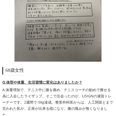
68歳女性
Q.体型や体重、生活習慣に変化はありましたか？
A.体重増加で、テニス中に膝を痛め、テニスコーチの勧めで痩せる
為に入会したライザップ。そこで出会ったのが、LISIGNの瀬賀トレ
ーナーです。2週間で-5kg達成。整形外科医からは、人工関節とまで
言われた私が、正座が出来る様になり、膝の痛みが無くなりまし
た。