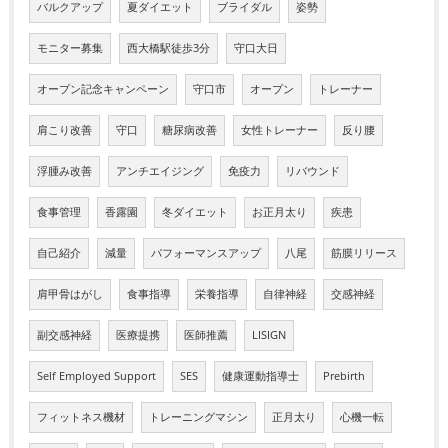
バルクアップ
夏ダイエット
ブライダル
姿勢
モニター募集
西大橋駅徒歩3分
守口大日
オープン記念キャンペーン
守口市
オープン
トレーナー
肩こり改善
守口
糖尿病改善
女性トレーナー
反り腰
浮腫み改善
アンチエイジング
免疫力
リバウンド
食事管理
香露園
冬ダイエット
お正月太り
疾患
自己紹介
減量
パフォーマンスアップ
八尾
筋膜リリース
肩甲骨はがし
食事指導
栄養指導
自律神経
交感神経
副交感神経
医療提携
医師推薦
LISIGN
Self Employed Support
SES
健康運動指導士
Prebirth
フィットネス機材
トレーニングマシン
正月太り
心機一転