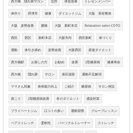
西大橋 隠れ家サロン
北摂
体質改善
トレセンメンバー
体作り
摂津市
健康
ダイエットジム
大阪 美容整体
大阪 姿勢改善
腰痛
大阪 新町本店
Relaxation salon COTO
西区
西区
新町本店
大阪市内
西区新町
体づくり
運動
体引き締め
姿勢改善
大阪西区
産後ダイエット
西大橋駅
お探しの方
お勧め
改善
2型糖尿病
健康寿命
西大橋
隠れ家
サロン
港区波除
運動不足解消
ママさん対象
身体能力向上
ご紹介
糖尿病
サロン併設
肩こり
2型糖尿病改善
冬のダイエット
感染対策
プライベートジム
口コミの多い
運動習慣
グループレッスン
ペアストレッチ
柔軟性
パーソナルトレーナー
ストレッチ