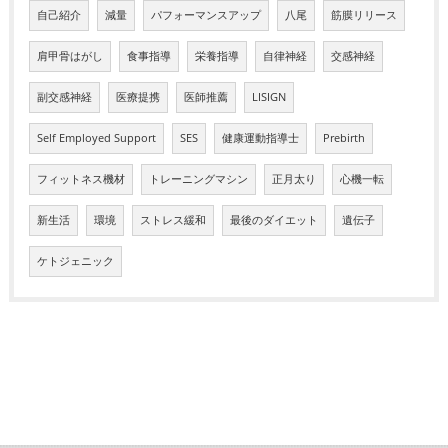
自己紹介
減量
パフォーマンスアップ
八尾
筋膜リリース
肩甲骨はがし
食事指導
栄養指導
自律神経
交感神経
副交感神経
医療提携
医師推薦
LISIGN
Self Employed Support
SES
健康運動指導士
Prebirth
フィットネス機材
トレーニングマシン
正月太り
心機一転
新生活
環境
ストレス緩和
最後のダイエット
遺伝子
ケトジェニック