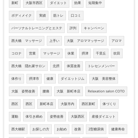
新町
大阪市西区
ダイエット
効果
短期集中
ボディメイク
実績
筋トレ
口コミ
パーソナルトレーニングとエステ
評判
キャンペーン
西大橋 マッサージ
上手い
大阪 アロママッサージ
アロマ
コロナ
営業
マッサージ
休業
摂津
千里丘
吹田
西大橋 隠れ家サロン
北摂
体質改善
トレセンメンバー
体作り
摂津市
健康
ダイエットジム
大阪 美容整体
大阪 姿勢改善
腰痛
大阪 新町本店
Relaxation salon COTO
西区
西区
新町本店
大阪市内
西区新町
体づくり
運動
体引き締め
姿勢改善
大阪西区
産後ダイエット
西大橋駅
お探しの方
お勧め
改善
2型糖尿病
健康寿命