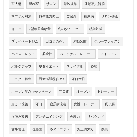
西大橋
隠れ家
サロン
港区波除
運動不足解消
ママさん対象
身体能力向上
ご紹介
糖尿病
サロン併設
肩こり
2型糖尿病改善
冬のダイエット
感染対策
プライベートジム
口コミの多い
運動習慣
グループレッスン
ペアストレッチ
柔軟性
パーソナルトレーナー
ストレッチ
バルクアップ
夏ダイエット
ブライダル
姿勢
モニター募集
西大橋駅徒歩3分
守口大日
オープン記念キャンペーン
守口市
オープン
トレーナー
肩こり改善
守口
糖尿病改善
女性トレーナー
反り腰
浮腫み改善
アンチエイジング
免疫力
リバウンド
食事管理
香露園
冬ダイエット
お正月太り
疾患