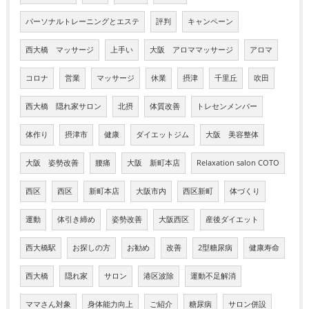
パーソナルトレーニングとエステ
評判
キャンペーン
西大橋 マッサージ
上手い
大阪 アロママッサージ
アロマ
コロナ
営業
マッサージ
休業
摂津
千里丘
吹田
西大橋 隠れ家サロン
北摂
体質改善
トレセンメンバー
体作り
摂津市
健康
ダイエットジム
大阪 美容整体
大阪 姿勢改善
腰痛
大阪 新町本店
Relaxation salon COTO
西区
西区
新町本店
大阪市内
西区新町
体づくり
運動
体引き締め
姿勢改善
大阪西区
産後ダイエット
西大橋駅
お探しの方
お勧め
改善
2型糖尿病
健康寿命
西大橋
隠れ家
サロン
港区波除
運動不足解消
ママさん対象
身体能力向上
ご紹介
糖尿病
サロン併設