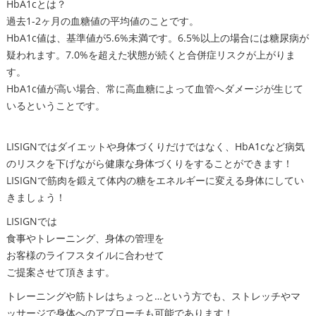
HbA1cとは？
過去1-2ヶ月の血糖値の平均値のことです。
HbA1c値は、基準値が5.6%未満です。6.5%以上の場合には糖尿病が
疑われます。7.0%を超えた状態が続くと合併症リスクが上がりま
す。
HbA1c値が高い場合、常に高血糖によって血管へダメージが生じて
いるということです。
LISIGNではダイエットや身体づくりだけではなく、HbA1cなど病気
のリスクを下げながら健康な身体づくりをすることができます！
LISIGNで筋肉を鍛えて体内の糖をエネルギーに変える身体にしてい
きましょう！
LISIGNでは
食事やトレーニング、身体の管理を
お客様のライフスタイルに合わせて
ご提案させて頂きます。
トレーニングや筋トレはちょっと…という方でも、ストレッチやマ
ッサージで身体へのアプローチも可能であります！