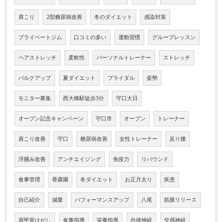
肩こり
2型糖尿病改善
冬のダイエット
感染対策
プライベートジム
口コミの多い
運動習慣
グループレッスン
ペアストレッチ
柔軟性
パーソナルトレーナー
ストレッチ
バルクアップ
夏ダイエット
ブライダル
姿勢
モニター募集
西大橋駅徒歩3分
守口大日
オープン記念キャンペーン
守口市
オープン
トレーナー
肩こり改善
守口
糖尿病改善
女性トレーナー
反り腰
浮腫み改善
アンチエイジング
免疫力
リバウンド
食事管理
香露園
冬ダイエット
お正月太り
疾患
自己紹介
減量
パフォーマンスアップ
八尾
筋膜リリース
肩甲骨はがし
食事指導
栄養指導
自律神経
交感神経