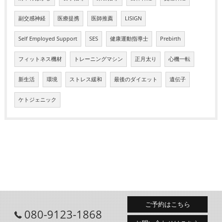
副交感神経
医療提携
医師推薦
LISIGN
Self Employed Support
SES
健康運動指導士
Prebirth
フィットネス機材
トレーニングマシン
正月太り
心機一転
新生活
環境
ストレス緩和
最後のダイエット
遺伝子
ケトジェニック
ご予約はこちら
080-9123-1868