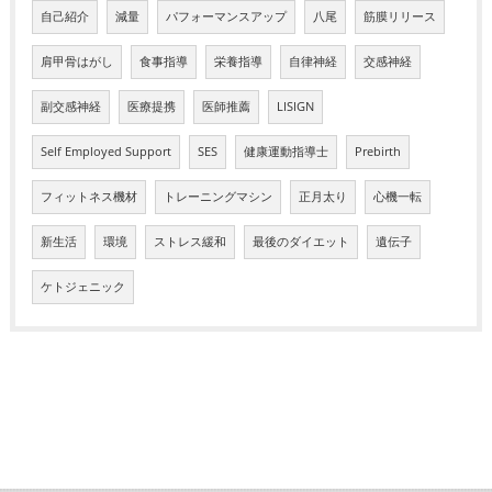
自己紹介
減量
パフォーマンスアップ
八尾
筋膜リリース
肩甲骨はがし
食事指導
栄養指導
自律神経
交感神経
副交感神経
医療提携
医師推薦
LISIGN
Self Employed Support
SES
健康運動指導士
Prebirth
フィットネス機材
トレーニングマシン
正月太り
心機一転
新生活
環境
ストレス緩和
最後のダイエット
遺伝子
ケトジェニック