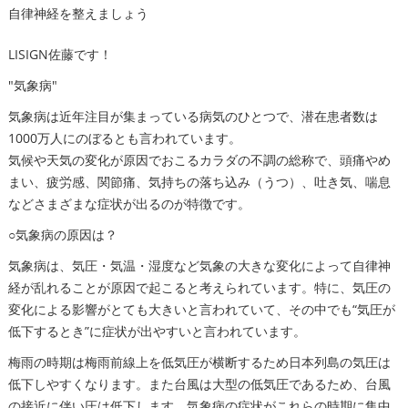
自律神経を整えましょう
LISIGN佐藤です！
"気象病"
気象病は近年注目が集まっている病気のひとつで、潜在患者数は
1000万人にのぼるとも言われています。
気候や天気の変化が原因でおこるカラダの不調の総称で、頭痛やめ
まい、疲労感、関節痛、気持ちの落ち込み（うつ）、吐き気、喘息
などさまざまな症状が出るのが特徴です。
○気象病の原因は？
気象病は、気圧・気温・湿度など気象の大きな変化によって自律神
経が乱れることが原因で起こると考えられています。特に、気圧の
変化による影響がとても大きいと言われていて、その中でも“気圧が
低下するとき”に症状が出やすいと言われています。
梅雨の時期は梅雨前線上を低気圧が横断するため日本列島の気圧は
低下しやすくなります。また台風は大型の低気圧であるため、台風
の接近に伴い圧は低下します。気象病の症状がこれらの時期に集中