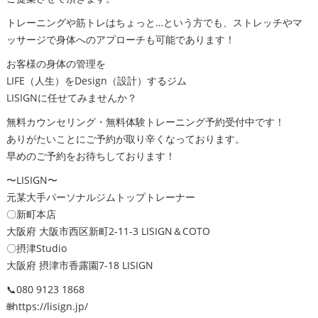
トレーニングや筋トレはちょっと…という方でも、ストレッチやマ
ッサージで身体へのアプローチも可能であります！
お客様の身体の管理を
LIFE（人生）をDesign（設計）するジム
LISIGNに任せてみませんか？
無料カウンセリング・無料体験トレーニング予約受付中です！
ありがたいことにご予約が取り辛くなっております。
早めのご予約をお待ちしております！
〜LISIGN〜
元某大手パーソナルジムトップトレーナー
〇新町本店
大阪府 大阪市西区新町2-11-3 LISIGN＆COTO
〇摂津Studio
大阪府 摂津市香露園7-18 LISIGN
📞080 9123 1868
🌐https://lisign.jp/