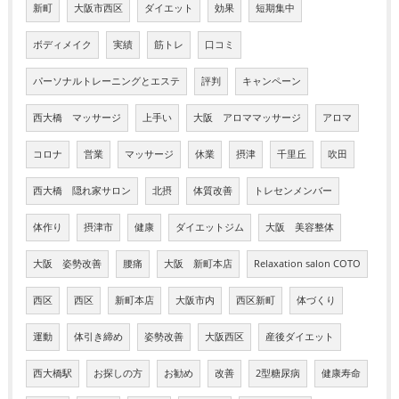
新町
大阪市西区
ダイエット
効果
短期集中
ボディメイク
実績
筋トレ
口コミ
パーソナルトレーニングとエステ
評判
キャンペーン
西大橋 マッサージ
上手い
大阪 アロママッサージ
アロマ
コロナ
営業
マッサージ
休業
摂津
千里丘
吹田
西大橋 隠れ家サロン
北摂
体質改善
トレセンメンバー
体作り
摂津市
健康
ダイエットジム
大阪 美容整体
大阪 姿勢改善
腰痛
大阪 新町本店
Relaxation salon COTO
西区
西区
新町本店
大阪市内
西区新町
体づくり
運動
体引き締め
姿勢改善
大阪西区
産後ダイエット
西大橋駅
お探しの方
お勧め
改善
2型糖尿病
健康寿命