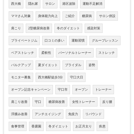
西大橋
隠れ家
サロン
港区波除
運動不足解消
ママさん対象
身体能力向上
ご紹介
糖尿病
サロン併設
肩こり
2型糖尿病改善
冬のダイエット
感染対策
プライベートジム
口コミの多い
運動習慣
グループレッスン
ペアストレッチ
柔軟性
パーソナルトレーナー
ストレッチ
バルクアップ
夏ダイエット
ブライダル
姿勢
モニター募集
西大橋駅徒歩3分
守口大日
オープン記念キャンペーン
守口市
オープン
トレーナー
肩こり改善
守口
糖尿病改善
女性トレーナー
反り腰
浮腫み改善
アンチエイジング
免疫力
リバウンド
食事管理
香露園
冬ダイエット
お正月太り
疾患