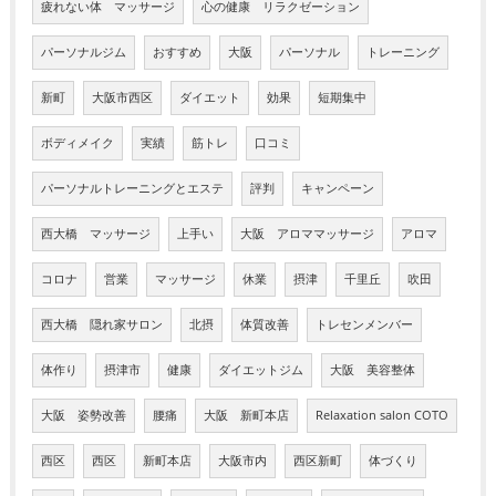
疲れない体 マッサージ
心の健康 リラクゼーション
パーソナルジム
おすすめ
大阪
パーソナル
トレーニング
新町
大阪市西区
ダイエット
効果
短期集中
ボディメイク
実績
筋トレ
口コミ
パーソナルトレーニングとエステ
評判
キャンペーン
西大橋 マッサージ
上手い
大阪 アロママッサージ
アロマ
コロナ
営業
マッサージ
休業
摂津
千里丘
吹田
西大橋 隠れ家サロン
北摂
体質改善
トレセンメンバー
体作り
摂津市
健康
ダイエットジム
大阪 美容整体
大阪 姿勢改善
腰痛
大阪 新町本店
Relaxation salon COTO
西区
西区
新町本店
大阪市内
西区新町
体づくり