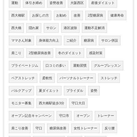
運動
体引き締め
姿勢改善
大阪西区
産後ダイエット
西大橋駅
お探しの方
お勧め
改善
2型糖尿病
健康寿命
西大橋
隠れ家
サロン
港区波除
運動不足解消
ママさん対象
身体能力向上
ご紹介
糖尿病
サロン併設
肩こり
2型糖尿病改善
冬のダイエット
感染対策
プライベートジム
口コミの多い
運動習慣
グループレッスン
ペアストレッチ
柔軟性
パーソナルトレーナー
ストレッチ
バルクアップ
夏ダイエット
ブライダル
姿勢
モニター募集
西大橋駅徒歩3分
守口大日
オープン記念キャンペーン
守口市
オープン
トレーナー
肩こり改善
守口
糖尿病改善
女性トレーナー
反り腰