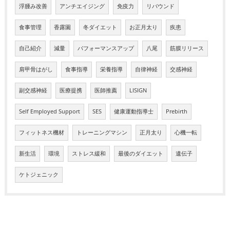
浮腫み改善
アンチエイジング
免疫力
リバウンド
食事管理
香露園
冬ダイエット
お正月太り
疾患
自己紹介
減量
パフォーマンスアップ
八尾
筋膜リリース
肩甲骨はがし
食事指導
栄養指導
自律神経
交感神経
副交感神経
医療提携
医師推薦
LISIGN
Self Employed Support
SES
健康運動指導士
Prebirth
フィットネス機材
トレーニングマシン
正月太り
心機一転
新生活
環境
ストレス緩和
最後のダイエット
遺伝子
ケトジェニック