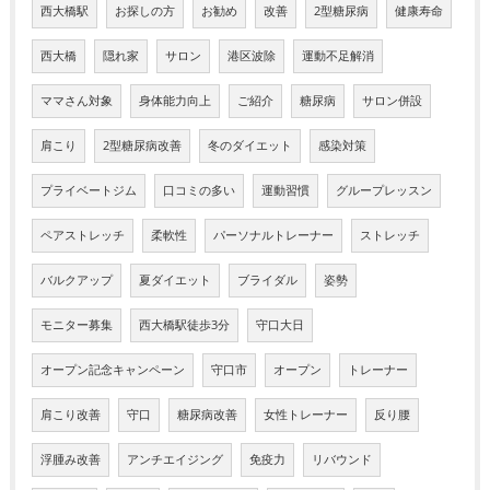
西大橋駅
お探しの方
お勧め
改善
2型糖尿病
健康寿命
西大橋
隠れ家
サロン
港区波除
運動不足解消
ママさん対象
身体能力向上
ご紹介
糖尿病
サロン併設
肩こり
2型糖尿病改善
冬のダイエット
感染対策
プライベートジム
口コミの多い
運動習慣
グループレッスン
ペアストレッチ
柔軟性
パーソナルトレーナー
ストレッチ
バルクアップ
夏ダイエット
ブライダル
姿勢
モニター募集
西大橋駅徒歩3分
守口大日
オープン記念キャンペーン
守口市
オープン
トレーナー
肩こり改善
守口
糖尿病改善
女性トレーナー
反り腰
浮腫み改善
アンチエイジング
免疫力
リバウンド