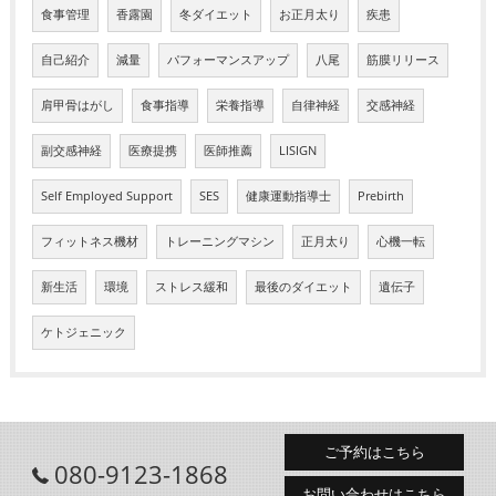
食事管理
香露園
冬ダイエット
お正月太り
疾患
自己紹介
減量
パフォーマンスアップ
八尾
筋膜リリース
肩甲骨はがし
食事指導
栄養指導
自律神経
交感神経
副交感神経
医療提携
医師推薦
LISIGN
Self Employed Support
SES
健康運動指導士
Prebirth
フィットネス機材
トレーニングマシン
正月太り
心機一転
新生活
環境
ストレス緩和
最後のダイエット
遺伝子
ケトジェニック
ご予約はこちら
080-9123-1868
お問い合わせはこちら