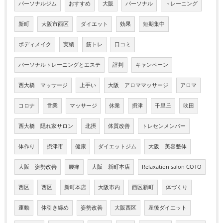
パーソナルジム
おすすめ
大阪
パーソナル
トレーニング
新町
大阪市西区
ダイエット
効果
短期集中
ボディメイク
実績
筋トレ
口コミ
パーソナルトレーニングとエステ
評判
キャンペーン
西大橋 マッサージ
上手い
大阪 アロママッサージ
アロマ
コロナ
営業
マッサージ
休業
摂津
千里丘
吹田
西大橋 隠れ家サロン
北摂
体質改善
トレセンメンバー
体作り
摂津市
健康
ダイエットジム
大阪 美容整体
大阪 姿勢改善
腰痛
大阪 新町本店
Relaxation salon COTO
西区
西区
新町本店
大阪市内
西区新町
体づくり
運動
体引き締め
姿勢改善
大阪西区
産後ダイエット