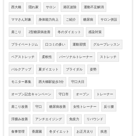
西大橋
隠れ家
サロン
港区波除
運動不足解消
ママさん対象
身体能力向上
ご紹介
糖尿病
サロン併設
肩こり
2型糖尿病改善
冬のダイエット
感染対策
プライベートジム
口コミの多い
運動習慣
グループレッスン
ペアストレッチ
柔軟性
パーソナルトレーナー
ストレッチ
バルクアップ
夏ダイエット
ブライダル
姿勢
モニター募集
西大橋駅徒歩3分
守口大日
オープン記念キャンペーン
守口市
オープン
トレーナー
肩こり改善
守口
糖尿病改善
女性トレーナー
反り腰
浮腫み改善
アンチエイジング
免疫力
リバウンド
食事管理
香露園
冬ダイエット
お正月太り
疾患