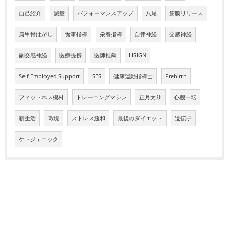
自己紹介
減量
パフォーマンスアップ
八尾
筋膜リリース
肩甲骨はがし
食事指導
栄養指導
自律神経
交感神経
副交感神経
医療提携
医師推薦
LISIGN
Self Employed Support
SES
健康運動指導士
Prebirth
フィットネス機材
トレーニングマシン
正月太り
心機一転
新生活
環境
ストレス緩和
最後のダイエット
遺伝子
ケトジェニック