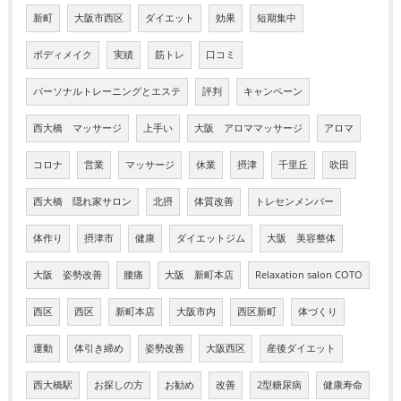
新町
大阪市西区
ダイエット
効果
短期集中
ボディメイク
実績
筋トレ
口コミ
パーソナルトレーニングとエステ
評判
キャンペーン
西大橋 マッサージ
上手い
大阪 アロママッサージ
アロマ
コロナ
営業
マッサージ
休業
摂津
千里丘
吹田
西大橋 隠れ家サロン
北摂
体質改善
トレセンメンバー
体作り
摂津市
健康
ダイエットジム
大阪 美容整体
大阪 姿勢改善
腰痛
大阪 新町本店
Relaxation salon COTO
西区
西区
新町本店
大阪市内
西区新町
体づくり
運動
体引き締め
姿勢改善
大阪西区
産後ダイエット
西大橋駅
お探しの方
お勧め
改善
2型糖尿病
健康寿命