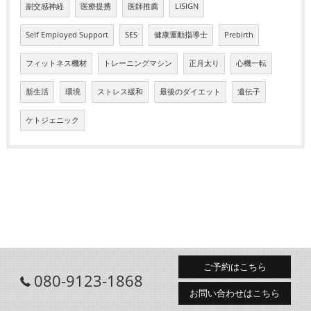
副交感神経
医療提携
医師推薦
LISIGN
Self Employed Support
SES
健康運動指導士
Prebirth
フィットネス機材
トレーニングマシン
正月太り
心機一転
新生活
環境
ストレス緩和
最後のダイエット
遺伝子
ケトジェニック
ご予約はこちら
080-9123-1868
お問い合わせはこちら