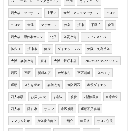
パーソナルトレーニングとエステ
評判
キャンペーン
西大橋 マッサージ
上手い
大阪 アロママッサージ
アロマ
コロナ
営業
マッサージ
休業
摂津
千里丘
吹田
西大橋 隠れ家サロン
北摂
体質改善
トレセンメンバー
体作り
摂津市
健康
ダイエットジム
大阪 美容整体
大阪 姿勢改善
腰痛
大阪 新町本店
Relaxation salon COTO
西区
西区
新町本店
大阪市内
西区新町
体づくり
運動
体引き締め
姿勢改善
大阪西区
産後ダイエット
西大橋駅
お探しの方
お勧め
改善
2型糖尿病
健康寿命
西大橋
隠れ家
サロン
港区波除
運動不足解消
ママさん対象
身体能力向上
ご紹介
糖尿病
サロン併設