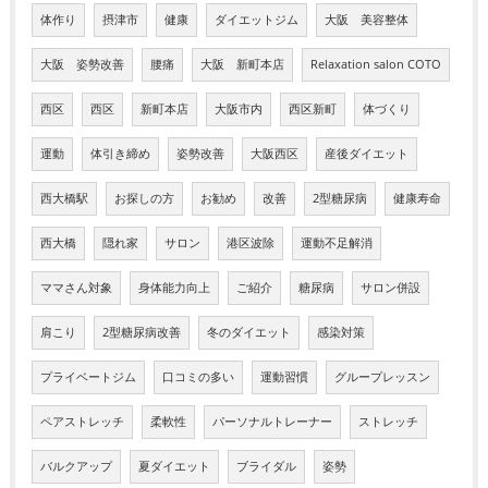
体作り
摂津市
健康
ダイエットジム
大阪 美容整体
大阪 姿勢改善
腰痛
大阪 新町本店
Relaxation salon COTO
西区
西区
新町本店
大阪市内
西区新町
体づくり
運動
体引き締め
姿勢改善
大阪西区
産後ダイエット
西大橋駅
お探しの方
お勧め
改善
2型糖尿病
健康寿命
西大橋
隠れ家
サロン
港区波除
運動不足解消
ママさん対象
身体能力向上
ご紹介
糖尿病
サロン併設
肩こり
2型糖尿病改善
冬のダイエット
感染対策
プライベートジム
口コミの多い
運動習慣
グループレッスン
ペアストレッチ
柔軟性
パーソナルトレーナー
ストレッチ
バルクアップ
夏ダイエット
ブライダル
姿勢