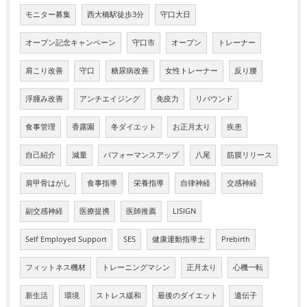
モニター募集
西大橋駅徒歩3分
守口大日
オープン記念キャンペーン
守口市
オープン
トレーナー
肩こり改善
守口
糖尿病改善
女性トレーナー
反り腰
浮腫み改善
アンチエイジング
免疫力
リバウンド
食事管理
香露園
冬ダイエット
お正月太り
疾患
自己紹介
減量
パフォーマンスアップ
八尾
筋膜リリース
肩甲骨はがし
食事指導
栄養指導
自律神経
交感神経
副交感神経
医療提携
医師推薦
LISIGN
Self Employed Support
SES
健康運動指導士
Prebirth
フィットネス機材
トレーニングマシン
正月太り
心機一転
新生活
環境
ストレス緩和
最後のダイエット
遺伝子