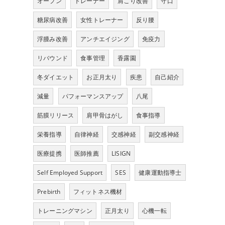
オープン
トレーナー
肩こり改善
守口
糖尿病改善
女性トレーナー
反り腰
浮腫み改善
アンチエイジング
免疫力
リバウンド
食事管理
香露園
冬ダイエット
お正月太り
疾患
自己紹介
減量
パフォーマンスアップ
八尾
筋膜リリース
肩甲骨はがし
食事指導
栄養指導
自律神経
交感神経
副交感神経
医療提携
医師推薦
LISIGN
Self Employed Support
SES
健康運動指導士
Prebirth
フィットネス機材
トレーニングマシン
正月太り
心機一転