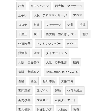
評判
キャンペーン
西大橋 マッサージ
上手い
大阪 アロママッサージ
アロマ
コロナ
営業
マッサージ
休業
摂津
千里丘
吹田
西大橋 隠れ家サロン
北摂
体質改善
トレセンメンバー
体作り
摂津市
健康
ダイエットジム
大阪 美容整体
大阪 姿勢改善
腰痛
大阪 新町本店
Relaxation salon COTO
西区
西区
新町本店
大阪市内
西区新町
体づくり
運動
体引き締め
姿勢改善
大阪西区
産後ダイエット
西大橋駅
お探しの方
お勧め
改善