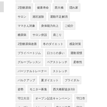
>
2型糖尿病
健康寿命
西大橋
隠れ家
サロン
港区波除
運動不足解消
ママさん対象
身体能力向上
ご紹介
糖尿病
サロン併設
肩こり
2型糖尿病改善
冬のダイエット
感染対策
プライベートジム
口コミの多い
運動習慣
グループレッスン
ペアストレッチ
柔軟性
パーソナルトレーナー
ストレッチ
バルクアップ
夏ダイエット
ブライダル
姿勢
モニター募集
西大橋駅徒歩3分
守口大日
オープン記念キャンペーン
守口市