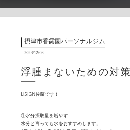
摂津市香露園パーソナルジム
2023/12/08
浮腫まないための対
LISIGN佐藤です！
①水分摂取量を増やす
水分と言っても水をおすすめします。