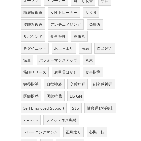
オープン
トレーナー
肩こり改善
守口
糖尿病改善
女性トレーナー
反り腰
浮腫み改善
アンチエイジング
免疫力
リバウンド
食事管理
香露園
冬ダイエット
お正月太り
疾患
自己紹介
減量
パフォーマンスアップ
八尾
筋膜リリース
肩甲骨はがし
食事指導
栄養指導
自律神経
交感神経
副交感神経
医療提携
医師推薦
LISIGN
Self Employed Support
SES
健康運動指導士
Prebirth
フィットネス機材
トレーニングマシン
正月太り
心機一転