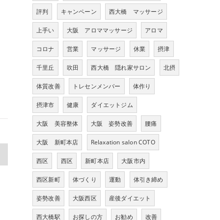
評判
キャンペーン
西大橋 マッサージ
上手い
大阪 アロママッサージ
アロマ
コロナ
営業
マッサージ
休業
摂津
千里丘
吹田
西大橋 隠れ家サロン
北摂
体質改善
トレセンメンバー
体作り
摂津市
健康
ダイエットジム
大阪 美容整体
大阪 姿勢改善
腰痛
大阪 新町本店
Relaxation salon COTO
>
西区
西区
新町本店
大阪市内
西区新町
体づくり
運動
体引き締め
姿勢改善
大阪西区
産後ダイエット
西大橋駅
お探しの方
お勧め
改善