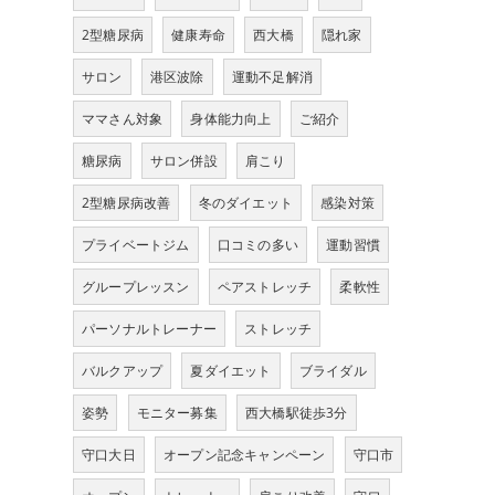
2型糖尿病
健康寿命
西大橋
隠れ家
サロン
港区波除
運動不足解消
ママさん対象
身体能力向上
ご紹介
糖尿病
サロン併設
肩こり
2型糖尿病改善
冬のダイエット
感染対策
プライベートジム
口コミの多い
運動習慣
グループレッスン
ペアストレッチ
柔軟性
パーソナルトレーナー
ストレッチ
バルクアップ
夏ダイエット
ブライダル
姿勢
モニター募集
西大橋駅徒歩3分
守口大日
オープン記念キャンペーン
守口市