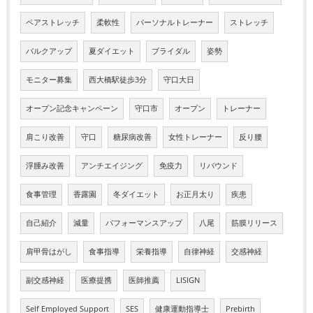
ペアストレッチ
柔軟性
パーソナルトレーナー
ストレッチ
バルクアップ
夏ダイエット
ブライダル
姿勢
モニター募集
西大橋駅徒歩3分
守口大日
オープン記念キャンペーン
守口市
オープン
トレーナー
肩こり改善
守口
糖尿病改善
女性トレーナー
反り腰
浮腫み改善
アンチエイジング
免疫力
リバウンド
食事管理
香露園
冬ダイエット
お正月太り
疾患
自己紹介
減量
パフォーマンスアップ
八尾
筋膜リリース
肩甲骨はがし
食事指導
栄養指導
自律神経
交感神経
副交感神経
医療提携
医師推薦
LISIGN
Self Employed Support
SES
健康運動指導士
Prebirth