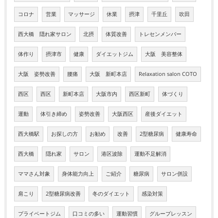
コロナ
営業
マッサージ
休業
摂津
千里丘
吹田
西大橋 隠れ家サロン
北摂
体質改善
トレセンメンバー
体作り
摂津市
健康
ダイエットジム
大阪 美容整体
大阪 姿勢改善
腰痛
大阪 新町本店
Relaxation salon COTO
西区
西区
新町本店
大阪市内
西区新町
体づくり
運動
体引き締め
姿勢改善
大阪西区
産後ダイエット
西大橋駅
お探しの方
お勧め
改善
2型糖尿病
健康寿命
西大橋
隠れ家
サロン
港区波除
運動不足解消
ママさん対象
身体能力向上
ご紹介
糖尿病
サロン併設
肩こり
2型糖尿病改善
冬のダイエット
感染対策
プライベートジム
口コミの多い
運動習慣
グループレッスン