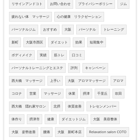
リサインアンドコト
お問い合わせ
プライバシーポリシー
ジム
疲れない体 マッサージ
心の健康 リラクゼーション
パーソナルジム
おすすめ
大阪
パーソナル
トレーニング
新町
大阪市西区
ダイエット
効果
短期集中
ボディメイク
実績
筋トレ
口コミ
パーソナルトレーニングとエステ
評判
キャンペーン
西大橋 マッサージ
上手い
大阪 アロママッサージ
アロマ
コロナ
営業
マッサージ
休業
摂津
千里丘
吹田
西大橋 隠れ家サロン
北摂
体質改善
トレセンメンバー
体作り
摂津市
健康
ダイエットジム
大阪 美容整体
大阪 姿勢改善
腰痛
大阪 新町本店
Relaxation salon COTO