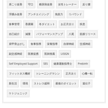
肩こり改善
守口
糖尿病改善
女性トレーナー
反り腰
浮腫み改善
アンチエイジング
免疫力
リバウンド
食事管理
香露園
冬ダイエット
お正月太り
疾患
自己紹介
減量
パフォーマンスアップ
八尾
筋膜リリース
肩甲骨はがし
食事指導
栄養指導
自律神経
交感神経
副交感神経
医療提携
医師推薦
LISIGN
Self Employed Support
SES
健康運動指導士
Prebirth
フィットネス機材
トレーニングマシン
正月太り
心機一転
新生活
環境
ストレス緩和
最後のダイエット
遺伝子
ケトジェニック