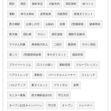
西区
西区
新町本店
大阪市内
西区新町
体づくり
運動
体引き締め
姿勢改善
大阪西区
産後ダイエット
西大橋駅
お探しの方
お勧め
改善
2型糖尿病
健康寿命
西大橋
隠れ家
サロン
港区波除
運動不足解消
ママさん対象
身体能力向上
ご紹介
糖尿病
サロン併設
肩こり
2型糖尿病改善
冬のダイエット
感染対策
プライベートジム
口コミの多い
運動習慣
グループレッスン
ペアストレッチ
柔軟性
パーソナルトレーナー
ストレッチ
バルクアップ
夏ダイエット
ブライダル
姿勢
モニター募集
西大橋駅徒歩3分
守口大日
オープン記念キャンペーン
守口市
オープン
トレーナー