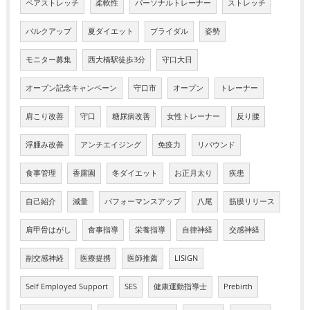
ペアストレッチ
柔軟性
パーソナルトレーナー
ストレッチ
バルクアップ
夏ダイエット
ブライダル
姿勢
モニター募集
西大橋駅徒歩3分
守口大日
オープン記念キャンペーン
守口市
オープン
トレーナー
肩こり改善
守口
糖尿病改善
女性トレーナー
反り腰
浮腫み改善
アンチエイジング
免疫力
リバウンド
食事管理
香露園
冬ダイエット
お正月太り
疾患
自己紹介
減量
パフォーマンスアップ
八尾
筋膜リリース
肩甲骨はがし
食事指導
栄養指導
自律神経
交感神経
副交感神経
医療提携
医師推薦
LISIGN
Self Employed Support
SES
健康運動指導士
Prebirth