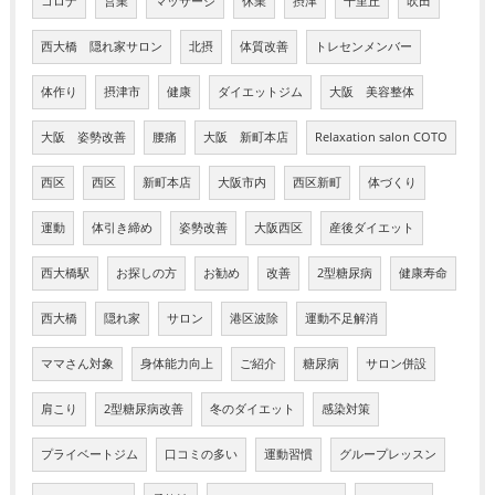
コロナ
営業
マッサージ
休業
摂津
千里丘
吹田
西大橋 隠れ家サロン
北摂
体質改善
トレセンメンバー
体作り
摂津市
健康
ダイエットジム
大阪 美容整体
大阪 姿勢改善
腰痛
大阪 新町本店
Relaxation salon COTO
西区
西区
新町本店
大阪市内
西区新町
体づくり
運動
体引き締め
姿勢改善
大阪西区
産後ダイエット
西大橋駅
お探しの方
お勧め
改善
2型糖尿病
健康寿命
西大橋
隠れ家
サロン
港区波除
運動不足解消
ママさん対象
身体能力向上
ご紹介
糖尿病
サロン併設
肩こり
2型糖尿病改善
冬のダイエット
感染対策
プライベートジム
口コミの多い
運動習慣
グループレッスン