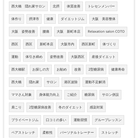
西大橋 隠れ家サロン
北摂
体質改善
トレセンメンバー
体作り
摂津市
健康
ダイエットジム
大阪 美容整体
大阪 姿勢改善
腰痛
大阪 新町本店
Relaxation salon COTO
西区
西区
新町本店
大阪市内
西区新町
体づくり
運動
体引き締め
姿勢改善
大阪西区
産後ダイエット
西大橋駅
お探しの方
お勧め
改善
2型糖尿病
健康寿命
西大橋
隠れ家
サロン
港区波除
運動不足解消
ママさん対象
身体能力向上
ご紹介
糖尿病
サロン併設
肩こり
2型糖尿病改善
冬のダイエット
感染対策
プライベートジム
口コミの多い
運動習慣
グループレッスン
ペアストレッチ
柔軟性
パーソナルトレーナー
ストレッチ