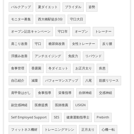
バルクアップ
夏ダイエット
ブライダル
姿勢
モニター募集
西大橋駅徒歩3分
守口大日
オープン記念キャンペーン
守口市
オープン
トレーナー
肩こり改善
守口
糖尿病改善
女性トレーナー
反り腰
浮腫み改善
アンチエイジング
免疫力
リバウンド
食事管理
香露園
冬ダイエット
お正月太り
疾患
自己紹介
減量
パフォーマンスアップ
八尾
筋膜リリース
肩甲骨はがし
食事指導
栄養指導
自律神経
交感神経
副交感神経
医療提携
医師推薦
LISIGN
Self Employed Support
SES
健康運動指導士
Prebirth
フィットネス機材
トレーニングマシン
正月太り
心機一転