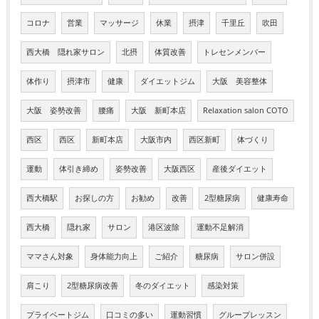
コロナ
営業
マッサージ
休業
摂津
千里丘
吹田
西大橋 隠れ家サロン
北摂
体質改善
トレセンメンバー
体作り
摂津市
健康
ダイエットジム
大阪 美容整体
大阪 姿勢改善
腰痛
大阪 新町本店
Relaxation salon COTO
西区
西区
新町本店
大阪市内
西区新町
体づくり
運動
体引き締め
姿勢改善
大阪西区
産後ダイエット
西大橋駅
お探しの方
お勧め
改善
2型糖尿病
健康寿命
西大橋
隠れ家
サロン
港区波除
運動不足解消
ママさん対象
身体能力向上
ご紹介
糖尿病
サロン併設
肩こり
2型糖尿病改善
冬のダイエット
感染対策
プライベートジム
口コミの多い
運動習慣
グループレッスン