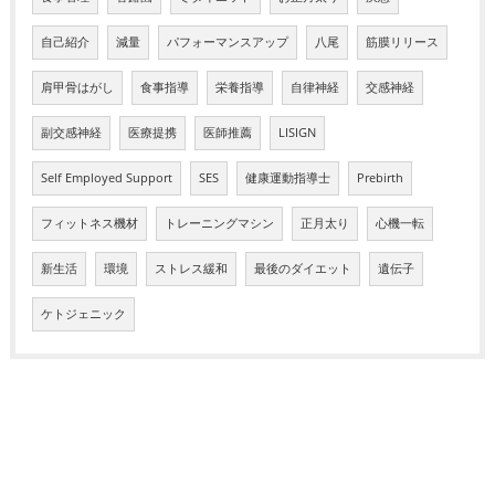
自己紹介
減量
パフォーマンスアップ
八尾
筋膜リリース
肩甲骨はがし
食事指導
栄養指導
自律神経
交感神経
副交感神経
医療提携
医師推薦
LISIGN
Self Employed Support
SES
健康運動指導士
Prebirth
フィットネス機材
トレーニングマシン
正月太り
心機一転
新生活
環境
ストレス緩和
最後のダイエット
遺伝子
ケトジェニック