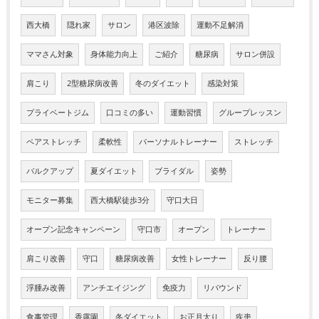
西大橋
隠れ家
サロン
港区波除
運動不足解消
ママさん対象
身体能力向上
ご紹介
糖尿病
サロン併設
肩こり
2型糖尿病改善
冬のダイエット
感染対策
プライベートジム
口コミの多い
運動習慣
グループレッスン
ペアストレッチ
柔軟性
パーソナルトレーナー
ストレッチ
バルクアップ
夏ダイエット
ブライダル
姿勢
モニター募集
西大橋駅徒歩3分
守口大日
オープン記念キャンペーン
守口市
オープン
トレーナー
肩こり改善
守口
糖尿病改善
女性トレーナー
反り腰
浮腫み改善
アンチエイジング
免疫力
リバウンド
食事管理
香露園
冬ダイエット
お正月太り
疾患