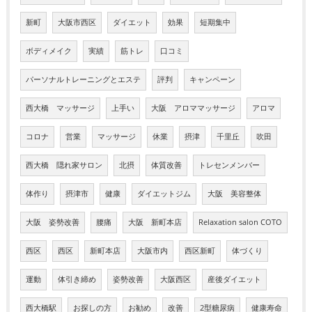
新町
大阪市西区
ダイエット
効果
短期集中
ボディメイク
実績
筋トレ
口コミ
パーソナルトレーニングとエステ
評判
キャンペーン
西大橋 マッサージ
上手い
大阪 アロママッサージ
アロマ
コロナ
営業
マッサージ
休業
摂津
千里丘
吹田
西大橋 隠れ家サロン
北摂
体質改善
トレセンメンバー
体作り
摂津市
健康
ダイエットジム
大阪 美容整体
大阪 姿勢改善
腰痛
大阪 新町本店
Relaxation salon COTO
西区
西区
新町本店
大阪市内
西区新町
体づくり
運動
体引き締め
姿勢改善
大阪西区
産後ダイエット
西大橋駅
お探しの方
お勧め
改善
2型糖尿病
健康寿命