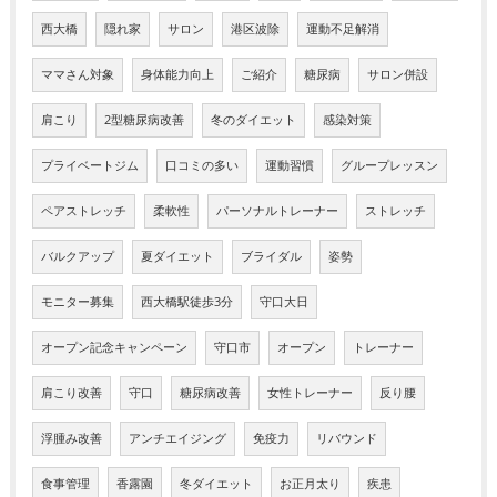
西大橋
隠れ家
サロン
港区波除
運動不足解消
ママさん対象
身体能力向上
ご紹介
糖尿病
サロン併設
肩こり
2型糖尿病改善
冬のダイエット
感染対策
プライベートジム
口コミの多い
運動習慣
グループレッスン
ペアストレッチ
柔軟性
パーソナルトレーナー
ストレッチ
バルクアップ
夏ダイエット
ブライダル
姿勢
モニター募集
西大橋駅徒歩3分
守口大日
オープン記念キャンペーン
守口市
オープン
トレーナー
肩こり改善
守口
糖尿病改善
女性トレーナー
反り腰
浮腫み改善
アンチエイジング
免疫力
リバウンド
食事管理
香露園
冬ダイエット
お正月太り
疾患