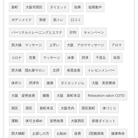
新町
大阪市西区
ダイエット
効果
短期集中
ボディメイク
実績
筋トレ
口コミ
パーソナルトレーニングとエステ
評判
キャンペーン
西大橋 マッサージ
上手い
大阪 アロママッサージ
アロマ
コロナ
営業
マッサージ
休業
摂津
千里丘
吹田
西大橋 隠れ家サロン
北摂
体質改善
トレセンメンバー
体作り
摂津市
健康
ダイエットジム
大阪 美容整体
大阪 姿勢改善
腰痛
大阪 新町本店
Relaxation salon COTO
西区
西区
新町本店
大阪市内
西区新町
体づくり
運動
体引き締め
姿勢改善
大阪西区
産後ダイエット
西大橋駅
お探しの方
お勧め
改善
2型糖尿病
健康寿命