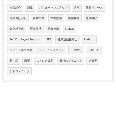
自己紹介
減量
パフォーマンスアップ
八尾
筋膜リリース
肩甲骨はがし
食事指導
栄養指導
自律神経
交感神経
副交感神経
医療提携
医師推薦
LISIGN
Self Employed Support
SES
健康運動指導士
Prebirth
フィットネス機材
トレーニングマシン
正月太り
心機一転
新生活
環境
ストレス緩和
最後のダイエット
遺伝子
ケトジェニック