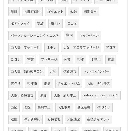
新町
大阪市西区
ダイエット
効果
短期集中
ボディメイク
実績
筋トレ
口コミ
パーソナルトレーニングとエステ
評判
キャンペーン
西大橋 マッサージ
上手い
大阪 アロママッサージ
アロマ
コロナ
営業
マッサージ
休業
摂津
千里丘
吹田
西大橋 隠れ家サロン
北摂
体質改善
トレセンメンバー
体作り
摂津市
健康
ダイエットジム
大阪 美容整体
大阪 姿勢改善
腰痛
大阪 新町本店
Relaxation salon COTO
西区
西区
新町本店
大阪市内
西区新町
体づくり
運動
体引き締め
姿勢改善
大阪西区
産後ダイエット