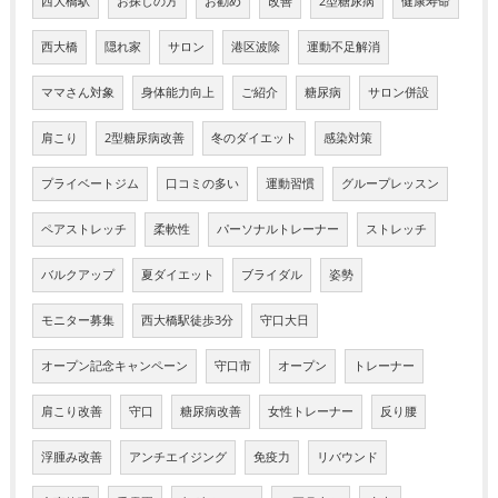
西大橋駅
お探しの方
お勧め
改善
2型糖尿病
健康寿命
西大橋
隠れ家
サロン
港区波除
運動不足解消
ママさん対象
身体能力向上
ご紹介
糖尿病
サロン併設
肩こり
2型糖尿病改善
冬のダイエット
感染対策
プライベートジム
口コミの多い
運動習慣
グループレッスン
ペアストレッチ
柔軟性
パーソナルトレーナー
ストレッチ
バルクアップ
夏ダイエット
ブライダル
姿勢
モニター募集
西大橋駅徒歩3分
守口大日
オープン記念キャンペーン
守口市
オープン
トレーナー
肩こり改善
守口
糖尿病改善
女性トレーナー
反り腰
浮腫み改善
アンチエイジング
免疫力
リバウンド