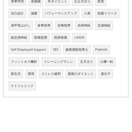
食事管理
香露園
冬ダイエット
お正月太り
疾患
自己紹介
減量
パフォーマンスアップ
八尾
筋膜リリース
肩甲骨はがし
食事指導
栄養指導
自律神経
交感神経
副交感神経
医療提携
医師推薦
LISIGN
Self Employed Support
SES
健康運動指導士
Prebirth
フィットネス機材
トレーニングマシン
正月太り
心機一転
新生活
環境
ストレス緩和
最後のダイエット
遺伝子
ケトジェニック