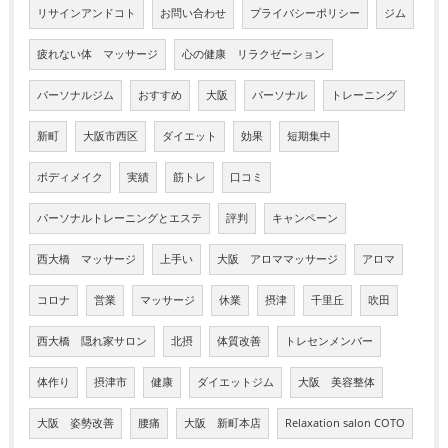
リサインアンドコト
お問い合わせ
プライバシーポリシー
ジム
疲れない体 マッサージ
心の健康 リラクゼーション
パーソナルジム
おすすめ
大阪
パーソナル
トレーニング
新町
大阪市西区
ダイエット
効果
短期集中
ボディメイク
実績
筋トレ
口コミ
パーソナルトレーニングとエステ
評判
キャンペーン
西大橋 マッサージ
上手い
大阪 アロママッサージ
アロマ
コロナ
営業
マッサージ
休業
摂津
千里丘
吹田
西大橋 隠れ家サロン
北摂
体質改善
トレセンメンバー
体作り
摂津市
健康
ダイエットジム
大阪 美容整体
大阪 姿勢改善
腰痛
大阪 新町本店
Relaxation salon COTO