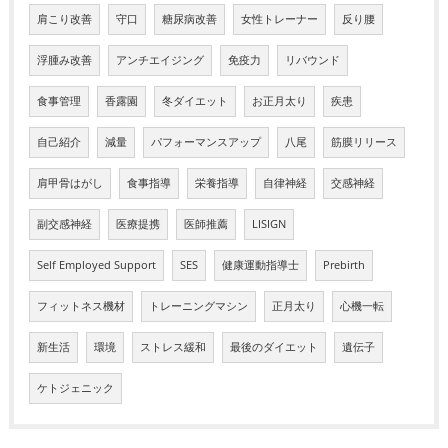
肩こり改善
守口
糖尿病改善
女性トレーナー
反り腰
浮腫み改善
アンチエイジング
免疫力
リバウンド
食事管理
香露園
冬ダイエット
お正月太り
疾患
自己紹介
減量
パフォーマンスアップ
八尾
筋膜リリース
肩甲骨はがし
食事指導
栄養指導
自律神経
交感神経
副交感神経
医療提携
医師推薦
LISIGN
Self Employed Support
SES
健康運動指導士
Prebirth
フィットネス機材
トレーニングマシン
正月太り
心機一転
新生活
環境
ストレス緩和
最後のダイエット
遺伝子
ケトジェニック