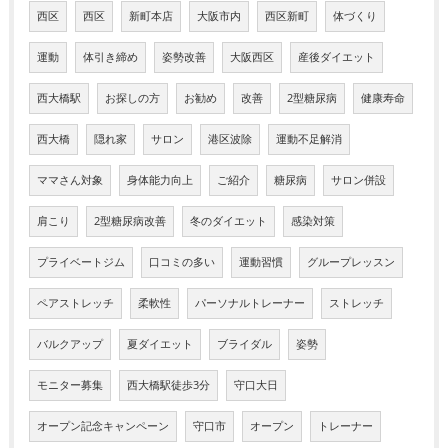
西区
西区
新町本店
大阪市内
西区新町
体づくり
運動
体引き締め
姿勢改善
大阪西区
産後ダイエット
西大橋駅
お探しの方
お勧め
改善
2型糖尿病
健康寿命
西大橋
隠れ家
サロン
港区波除
運動不足解消
ママさん対象
身体能力向上
ご紹介
糖尿病
サロン併設
肩こり
2型糖尿病改善
冬のダイエット
感染対策
プライベートジム
口コミの多い
運動習慣
グループレッスン
ペアストレッチ
柔軟性
パーソナルトレーナー
ストレッチ
バルクアップ
夏ダイエット
ブライダル
姿勢
モニター募集
西大橋駅徒歩3分
守口大日
オープン記念キャンペーン
守口市
オープン
トレーナー