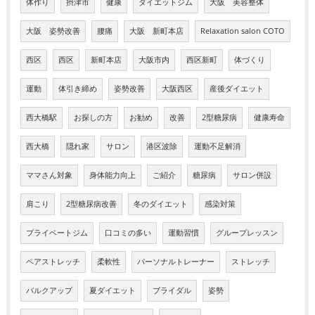
体作り
摂津市
健康
ダイエットジム
大阪 美容整体
大阪 姿勢改善
腰痛
大阪 新町本店
Relaxation salon COTO
西区
西区
新町本店
大阪市内
西区新町
体づくり
運動
体引き締め
姿勢改善
大阪西区
産後ダイエット
西大橋駅
お探しの方
お勧め
改善
2型糖尿病
健康寿命
西大橋
隠れ家
サロン
港区波除
運動不足解消
ママさん対象
身体能力向上
ご紹介
糖尿病
サロン併設
肩こり
2型糖尿病改善
冬のダイエット
感染対策
プライベートジム
口コミの多い
運動習慣
グループレッスン
ペアストレッチ
柔軟性
パーソナルトレーナー
ストレッチ
バルクアップ
夏ダイエット
ブライダル
姿勢