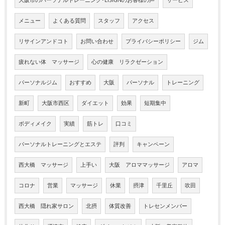
メニュー
よくある質問
スタッフ
アクセス
リサインアンドコト
お問い合わせ
プライバシーポリシー
ジム
疲れない体 マッサージ
心の健康 リラクゼーション
パーソナルジム
おすすめ
大阪
パーソナル
トレーニング
新町
大阪市西区
ダイエット
効果
短期集中
ボディメイク
実績
筋トレ
口コミ
パーソナルトレーニングとエステ
評判
キャンペーン
西大橋 マッサージ
上手い
大阪 アロママッサージ
アロマ
コロナ
営業
マッサージ
休業
摂津
千里丘
吹田
西大橋 隠れ家サロン
北摂
体質改善
トレセンメンバー