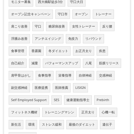
モニター募集
西大橋駅徒歩3分
守口大日
オープン記念キャンペーン
守口市
オープン
トレーナー
肩こり改善
守口
糖尿病改善
女性トレーナー
反り腰
浮腫み改善
アンチエイジング
免疫力
リバウンド
食事管理
香露園
冬ダイエット
お正月太り
疾患
自己紹介
減量
パフォーマンスアップ
八尾
筋膜リリース
肩甲骨はがし
食事指導
栄養指導
自律神経
交感神経
副交感神経
医療提携
医師推薦
LISIGN
Self Employed Support
SES
健康運動指導士
Prebirth
フィットネス機材
トレーニングマシン
正月太り
心機一転
新生活
環境
ストレス緩和
最後のダイエット
遺伝子