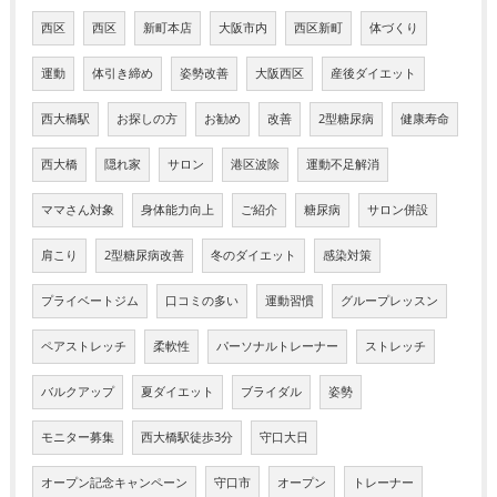
西区
西区
新町本店
大阪市内
西区新町
体づくり
運動
体引き締め
姿勢改善
大阪西区
産後ダイエット
西大橋駅
お探しの方
お勧め
改善
2型糖尿病
健康寿命
西大橋
隠れ家
サロン
港区波除
運動不足解消
ママさん対象
身体能力向上
ご紹介
糖尿病
サロン併設
肩こり
2型糖尿病改善
冬のダイエット
感染対策
プライベートジム
口コミの多い
運動習慣
グループレッスン
ペアストレッチ
柔軟性
パーソナルトレーナー
ストレッチ
バルクアップ
夏ダイエット
ブライダル
姿勢
モニター募集
西大橋駅徒歩3分
守口大日
オープン記念キャンペーン
守口市
オープン
トレーナー