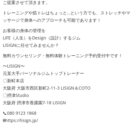
ご提案させて頂きます。
トレーニングや筋トレはちょっと…という方でも、ストレッチやマ
ッサージで身体へのアプローチも可能であります！
お客様の身体の管理を
LIFE（人生）をDesign（設計）するジム
LISIGNに任せてみませんか？
無料カウンセリング・無料体験トレーニング予約受付中です！
〜LISIGN〜
元某大手パーソナルジムトップトレーナー
〇新町本店
大阪府 大阪市西区新町2-11-3 LISIGN＆COTO
〇摂津Studio
大阪府 摂津市香露園7-18 LISIGN
📞080 9123 1868
🌐https://lisign.jp/