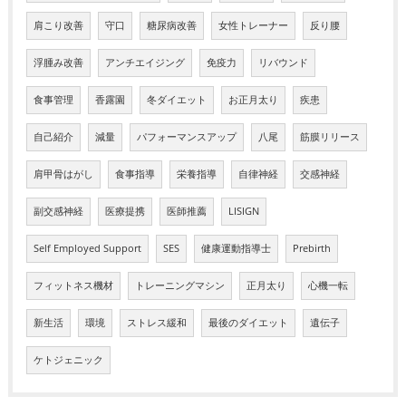
肩こり改善
守口
糖尿病改善
女性トレーナー
反り腰
浮腫み改善
アンチエイジング
免疫力
リバウンド
食事管理
香露園
冬ダイエット
お正月太り
疾患
自己紹介
減量
パフォーマンスアップ
八尾
筋膜リリース
肩甲骨はがし
食事指導
栄養指導
自律神経
交感神経
副交感神経
医療提携
医師推薦
LISIGN
Self Employed Support
SES
健康運動指導士
Prebirth
フィットネス機材
トレーニングマシン
正月太り
心機一転
新生活
環境
ストレス緩和
最後のダイエット
遺伝子
ケトジェニック