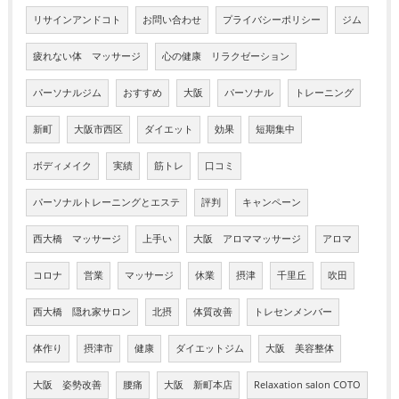
リサインアンドコト
お問い合わせ
プライバシーポリシー
ジム
疲れない体 マッサージ
心の健康 リラクゼーション
パーソナルジム
おすすめ
大阪
パーソナル
トレーニング
新町
大阪市西区
ダイエット
効果
短期集中
ボディメイク
実績
筋トレ
口コミ
パーソナルトレーニングとエステ
評判
キャンペーン
西大橋 マッサージ
上手い
大阪 アロママッサージ
アロマ
コロナ
営業
マッサージ
休業
摂津
千里丘
吹田
西大橋 隠れ家サロン
北摂
体質改善
トレセンメンバー
体作り
摂津市
健康
ダイエットジム
大阪 美容整体
大阪 姿勢改善
腰痛
大阪 新町本店
Relaxation salon COTO