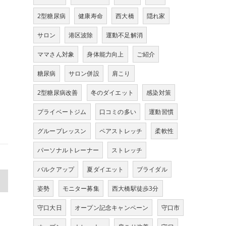
2型糖尿病
健康寿命
西大橋
隠れ家
サロン
港区波除
運動不足解消
ママさん対象
身体能力向上
ご紹介
糖尿病
サロン併設
肩こり
2型糖尿病改善
冬のダイエット
感染対策
プライベートジム
口コミの多い
運動習慣
グループレッスン
ペアストレッチ
柔軟性
パーソナルトレーナー
ストレッチ
バルクアップ
夏ダイエット
ブライダル
>
姿勢
モニター募集
西大橋駅徒歩3分
守口大日
オープン記念キャンペーン
守口市