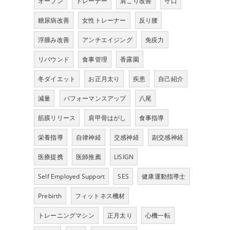
オープン
トレーナー
肩こり改善
守口
糖尿病改善
女性トレーナー
反り腰
浮腫み改善
アンチエイジング
免疫力
リバウンド
食事管理
香露園
冬ダイエット
お正月太り
疾患
自己紹介
減量
パフォーマンスアップ
八尾
筋膜リリース
肩甲骨はがし
食事指導
栄養指導
自律神経
交感神経
副交感神経
医療提携
医師推薦
LISIGN
Self Employed Support
SES
健康運動指導士
Prebirth
フィットネス機材
トレーニングマシン
正月太り
心機一転