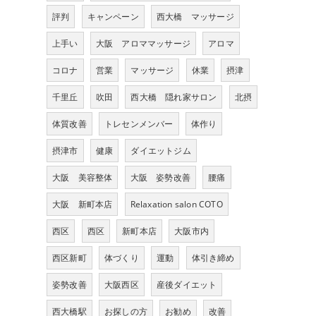
評判
キャンペーン
西大橋 マッサージ
上手い
大阪 アロママッサージ
アロマ
コロナ
営業
マッサージ
休業
摂津
千里丘
吹田
西大橋 隠れ家サロン
北摂
体質改善
トレセンメンバー
体作り
摂津市
健康
ダイエットジム
大阪 美容整体
大阪 姿勢改善
腰痛
大阪 新町本店
Relaxation salon COTO
西区
西区
新町本店
大阪市内
西区新町
体づくり
運動
体引き締め
姿勢改善
大阪西区
産後ダイエット
西大橋駅
お探しの方
お勧め
改善