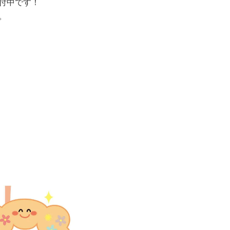
付中です！
。