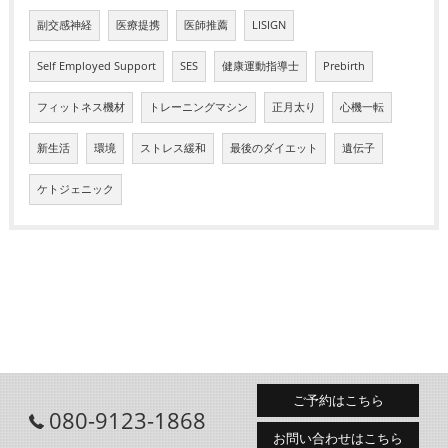
副交感神経
医療提携
医師推薦
LISIGN
Self Employed Support
SES
健康運動指導士
Prebirth
フィットネス機材
トレーニングマシン
正月太り
心機一転
新生活
環境
ストレス緩和
最後のダイエット
遺伝子
ケトジェニック
ご予約はこちら
080-9123-1868
お問い合わせはこちら