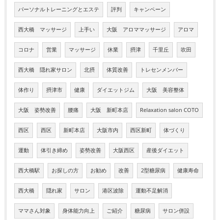
パーソナルトレーニングとエステ
評判
キャンペーン
西大橋 マッサージ
上手い
大阪 アロママッサージ
アロマ
コロナ
営業
マッサージ
休業
摂津
千里丘
吹田
西大橋 隠れ家サロン
北摂
体質改善
トレセンメンバー
体作り
摂津市
健康
ダイエットジム
大阪 美容整体
大阪 姿勢改善
腰痛
大阪 新町本店
Relaxation salon COTO
西区
西区
新町本店
大阪市内
西区新町
体づくり
運動
体引き締め
姿勢改善
大阪西区
産後ダイエット
西大橋駅
お探しの方
お勧め
改善
2型糖尿病
健康寿命
西大橋
隠れ家
サロン
港区波除
運動不足解消
ママさん対象
身体能力向上
ご紹介
糖尿病
サロン併設