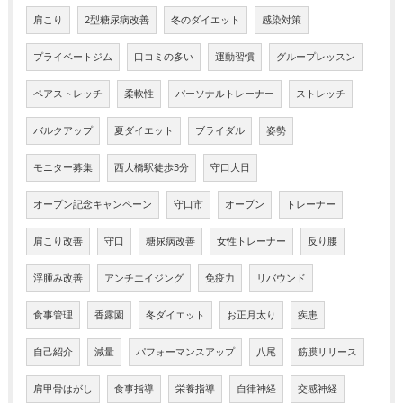
肩こり
2型糖尿病改善
冬のダイエット
感染対策
プライベートジム
口コミの多い
運動習慣
グループレッスン
ペアストレッチ
柔軟性
パーソナルトレーナー
ストレッチ
バルクアップ
夏ダイエット
ブライダル
姿勢
モニター募集
西大橋駅徒歩3分
守口大日
オープン記念キャンペーン
守口市
オープン
トレーナー
肩こり改善
守口
糖尿病改善
女性トレーナー
反り腰
浮腫み改善
アンチエイジング
免疫力
リバウンド
食事管理
香露園
冬ダイエット
お正月太り
疾患
自己紹介
減量
パフォーマンスアップ
八尾
筋膜リリース
肩甲骨はがし
食事指導
栄養指導
自律神経
交感神経