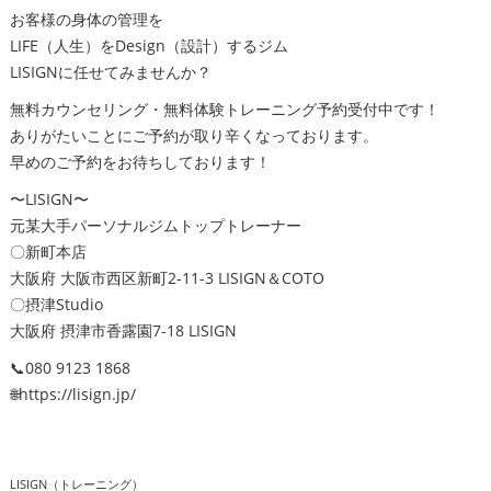
お客様の身体の管理を
LIFE（人生）をDesign（設計）するジム
LISIGNに任せてみませんか？
無料カウンセリング・無料体験トレーニング予約受付中です！
ありがたいことにご予約が取り辛くなっております。
早めのご予約をお待ちしております！
〜LISIGN〜
元某大手パーソナルジムトップトレーナー
〇新町本店
大阪府 大阪市西区新町2-11-3 LISIGN＆COTO
〇摂津Studio
大阪府 摂津市香露園7-18 LISIGN
📞080 9123 1868
🌐https://lisign.jp/
LISIGN（トレーニング）