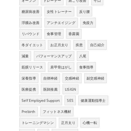
オープン
トレーナー
肩こり改善
守口
糖尿病改善
女性トレーナー
反り腰
浮腫み改善
アンチエイジング
免疫力
リバウンド
食事管理
香露園
冬ダイエット
お正月太り
疾患
自己紹介
減量
パフォーマンスアップ
八尾
筋膜リリース
肩甲骨はがし
食事指導
栄養指導
自律神経
交感神経
副交感神経
医療提携
医師推薦
LISIGN
Self Employed Support
SES
健康運動指導士
Prebirth
フィットネス機材
トレーニングマシン
正月太り
心機一転