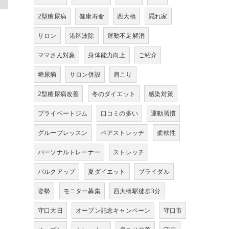
2型糖尿病
健康寿命
西大橋
隠れ家
サロン
港区波除
運動不足解消
ママさん対象
身体能力向上
ご紹介
糖尿病
サロン併設
肩こり
2型糖尿病改善
冬のダイエット
感染対策
プライベートジム
口コミの多い
運動習慣
グループレッスン
ペアストレッチ
柔軟性
パーソナルトレーナー
ストレッチ
バルクアップ
夏ダイエット
ブライダル
姿勢
モニター募集
西大橋駅徒歩3分
守口大日
オープン記念キャンペーン
守口市