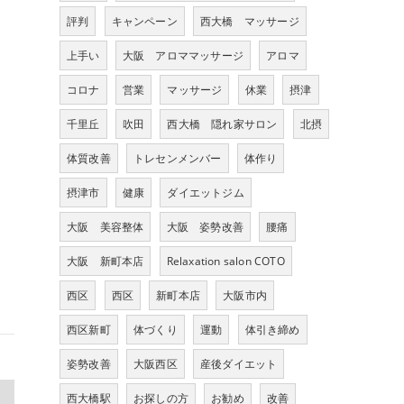
評判
キャンペーン
西大橋 マッサージ
上手い
大阪 アロママッサージ
アロマ
コロナ
営業
マッサージ
休業
摂津
千里丘
吹田
西大橋 隠れ家サロン
北摂
体質改善
トレセンメンバー
体作り
摂津市
健康
ダイエットジム
大阪 美容整体
大阪 姿勢改善
腰痛
大阪 新町本店
Relaxation salon COTO
西区
西区
新町本店
大阪市内
西区新町
体づくり
運動
体引き締め
姿勢改善
大阪西区
産後ダイエット
>
西大橋駅
お探しの方
お勧め
改善