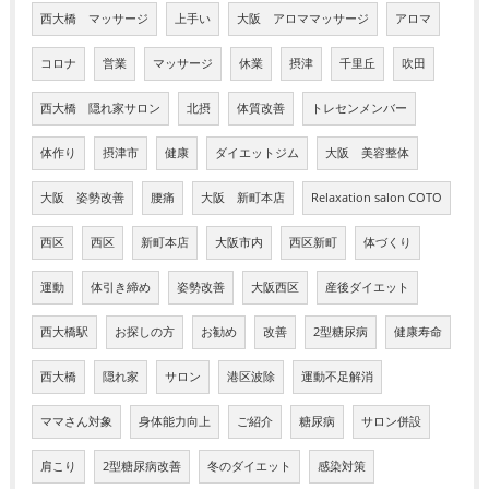
西大橋 マッサージ
上手い
大阪 アロママッサージ
アロマ
コロナ
営業
マッサージ
休業
摂津
千里丘
吹田
西大橋 隠れ家サロン
北摂
体質改善
トレセンメンバー
体作り
摂津市
健康
ダイエットジム
大阪 美容整体
大阪 姿勢改善
腰痛
大阪 新町本店
Relaxation salon COTO
西区
西区
新町本店
大阪市内
西区新町
体づくり
運動
体引き締め
姿勢改善
大阪西区
産後ダイエット
西大橋駅
お探しの方
お勧め
改善
2型糖尿病
健康寿命
西大橋
隠れ家
サロン
港区波除
運動不足解消
ママさん対象
身体能力向上
ご紹介
糖尿病
サロン併設
肩こり
2型糖尿病改善
冬のダイエット
感染対策