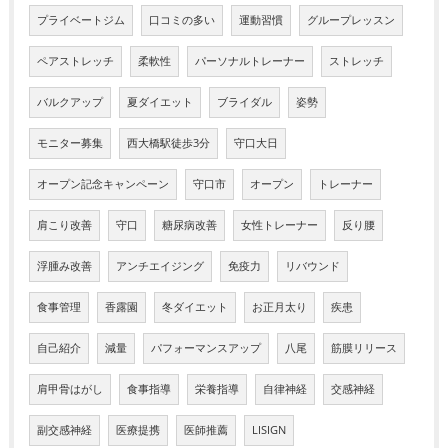
プライベートジム
口コミの多い
運動習慣
グループレッスン
ペアストレッチ
柔軟性
パーソナルトレーナー
ストレッチ
バルクアップ
夏ダイエット
ブライダル
姿勢
モニター募集
西大橋駅徒歩3分
守口大日
オープン記念キャンペーン
守口市
オープン
トレーナー
肩こり改善
守口
糖尿病改善
女性トレーナー
反り腰
浮腫み改善
アンチエイジング
免疫力
リバウンド
食事管理
香露園
冬ダイエット
お正月太り
疾患
自己紹介
減量
パフォーマンスアップ
八尾
筋膜リリース
肩甲骨はがし
食事指導
栄養指導
自律神経
交感神経
副交感神経
医療提携
医師推薦
LISIGN