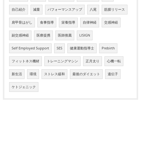
自己紹介
減量
パフォーマンスアップ
八尾
筋膜リリース
肩甲骨はがし
食事指導
栄養指導
自律神経
交感神経
副交感神経
医療提携
医師推薦
LISIGN
Self Employed Support
SES
健康運動指導士
Prebirth
フィットネス機材
トレーニングマシン
正月太り
心機一転
新生活
環境
ストレス緩和
最後のダイエット
遺伝子
ケトジェニック