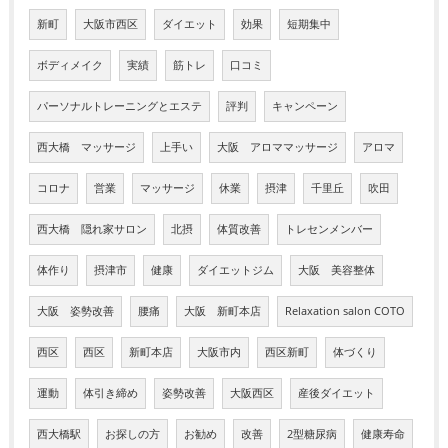
新町
大阪市西区
ダイエット
効果
短期集中
ボディメイク
実績
筋トレ
口コミ
パーソナルトレーニングとエステ
評判
キャンペーン
西大橋 マッサージ
上手い
大阪 アロママッサージ
アロマ
コロナ
営業
マッサージ
休業
摂津
千里丘
吹田
西大橋 隠れ家サロン
北摂
体質改善
トレセンメンバー
体作り
摂津市
健康
ダイエットジム
大阪 美容整体
大阪 姿勢改善
腰痛
大阪 新町本店
Relaxation salon COTO
西区
西区
新町本店
大阪市内
西区新町
体づくり
運動
体引き締め
姿勢改善
大阪西区
産後ダイエット
西大橋駅
お探しの方
お勧め
改善
2型糖尿病
健康寿命