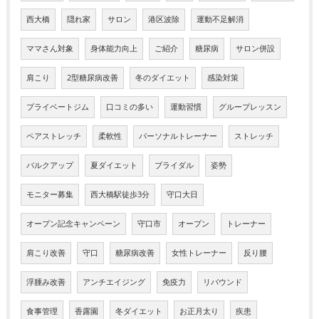
西大橋
隠れ家
サロン
港区波除
運動不足解消
ママさん対象
身体能力向上
ご紹介
糖尿病
サロン併設
肩こり
2型糖尿病改善
冬のダイエット
感染対策
プライベートジム
口コミの多い
運動習慣
グループレッスン
ペアストレッチ
柔軟性
パーソナルトレーナー
ストレッチ
バルクアップ
夏ダイエット
ブライダル
姿勢
モニター募集
西大橋駅徒歩3分
守口大日
オープン記念キャンペーン
守口市
オープン
トレーナー
肩こり改善
守口
糖尿病改善
女性トレーナー
反り腰
浮腫み改善
アンチエイジング
免疫力
リバウンド
食事管理
香露園
冬ダイエット
お正月太り
疾患