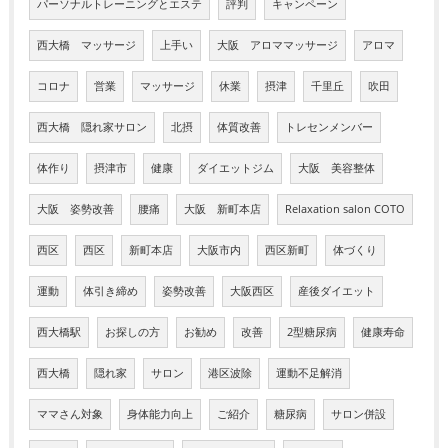
パーソナルトレーニングとエステ
評判
キャンペーン
西大橋 マッサージ
上手い
大阪 アロママッサージ
アロマ
コロナ
営業
マッサージ
休業
摂津
千里丘
吹田
西大橋 隠れ家サロン
北摂
体質改善
トレセンメンバー
体作り
摂津市
健康
ダイエットジム
大阪 美容整体
大阪 姿勢改善
腰痛
大阪 新町本店
Relaxation salon COTO
西区
西区
新町本店
大阪市内
西区新町
体づくり
運動
体引き締め
姿勢改善
大阪西区
産後ダイエット
西大橋駅
お探しの方
お勧め
改善
2型糖尿病
健康寿命
西大橋
隠れ家
サロン
港区波除
運動不足解消
ママさん対象
身体能力向上
ご紹介
糖尿病
サロン併設