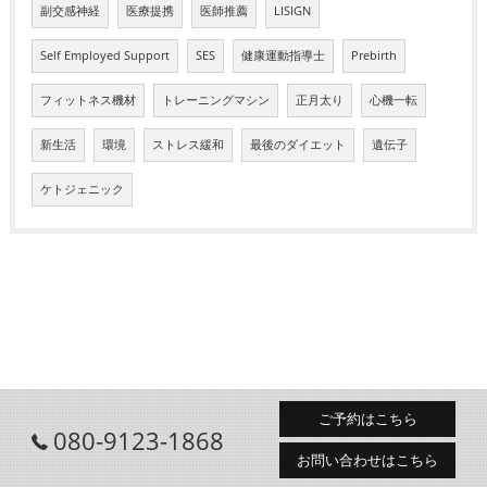
副交感神経
医療提携
医師推薦
LISIGN
Self Employed Support
SES
健康運動指導士
Prebirth
フィットネス機材
トレーニングマシン
正月太り
心機一転
新生活
環境
ストレス緩和
最後のダイエット
遺伝子
ケトジェニック
ご予約はこちら
080-9123-1868
お問い合わせはこちら