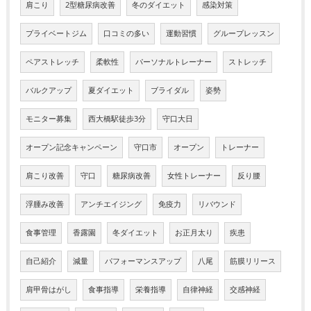
肩こり
2型糖尿病改善
冬のダイエット
感染対策
プライベートジム
口コミの多い
運動習慣
グループレッスン
ペアストレッチ
柔軟性
パーソナルトレーナー
ストレッチ
バルクアップ
夏ダイエット
ブライダル
姿勢
モニター募集
西大橋駅徒歩3分
守口大日
オープン記念キャンペーン
守口市
オープン
トレーナー
肩こり改善
守口
糖尿病改善
女性トレーナー
反り腰
浮腫み改善
アンチエイジング
免疫力
リバウンド
食事管理
香露園
冬ダイエット
お正月太り
疾患
自己紹介
減量
パフォーマンスアップ
八尾
筋膜リリース
肩甲骨はがし
食事指導
栄養指導
自律神経
交感神経