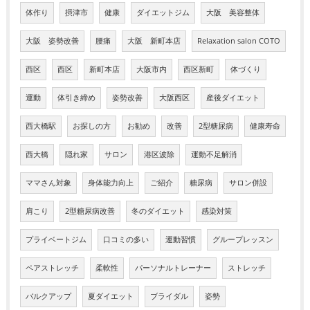
体作り
摂津市
健康
ダイエットジム
大阪 美容整体
大阪 姿勢改善
腰痛
大阪 新町本店
Relaxation salon COTO
西区
西区
新町本店
大阪市内
西区新町
体づくり
運動
体引き締め
姿勢改善
大阪西区
産後ダイエット
西大橋駅
お探しの方
お勧め
改善
2型糖尿病
健康寿命
西大橋
隠れ家
サロン
港区波除
運動不足解消
ママさん対象
身体能力向上
ご紹介
糖尿病
サロン併設
肩こり
2型糖尿病改善
冬のダイエット
感染対策
プライベートジム
口コミの多い
運動習慣
グループレッスン
ペアストレッチ
柔軟性
パーソナルトレーナー
ストレッチ
バルクアップ
夏ダイエット
ブライダル
姿勢