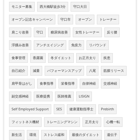
モニター募集
西大橋駅徒歩3分
守口大日
オープン記念キャンペーン
守口市
オープン
トレーナー
肩こり改善
守口
糖尿病改善
女性トレーナー
反り腰
浮腫み改善
アンチエイジング
免疫力
リバウンド
食事管理
香露園
冬ダイエット
お正月太り
疾患
自己紹介
減量
パフォーマンスアップ
八尾
筋膜リリース
肩甲骨はがし
食事指導
栄養指導
自律神経
交感神経
副交感神経
医療提携
医師推薦
LISIGN
Self Employed Support
SES
健康運動指導士
Prebirth
フィットネス機材
トレーニングマシン
正月太り
心機一転
新生活
環境
ストレス緩和
最後のダイエット
遺伝子