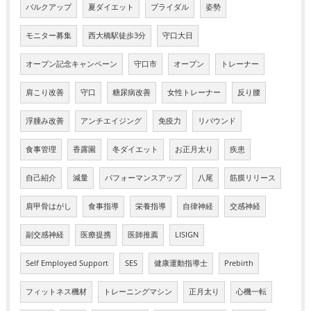
バルクアップ
夏ダイエット
ブライダル
姿勢
モニター募集
西大橋駅徒歩3分
守口大日
オープン記念キャンペーン
守口市
オープン
トレーナー
肩こり改善
守口
糖尿病改善
女性トレーナー
反り腰
浮腫み改善
アンチエイジング
免疫力
リバウンド
食事管理
香露園
冬ダイエット
お正月太り
疾患
自己紹介
減量
パフォーマンスアップ
八尾
筋膜リリース
肩甲骨はがし
食事指導
栄養指導
自律神経
交感神経
副交感神経
医療提携
医師推薦
LISIGN
Self Employed Support
SES
健康運動指導士
Prebirth
フィットネス機材
トレーニングマシン
正月太り
心機一転