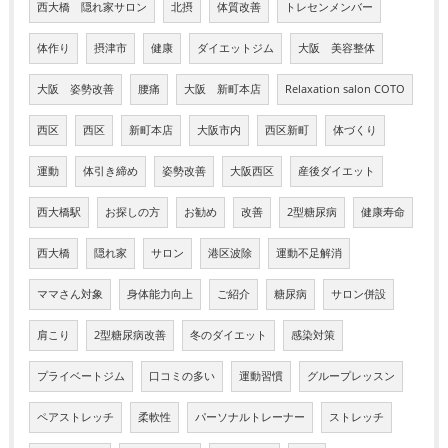
西大橋 隠れ家サロン
北摂
体質改善
トレセンメンバー
体作り
摂津市
健康
ダイエットジム
大阪 美容整体
大阪 姿勢改善
腰痛
大阪 新町本店
Relaxation salon COTO
西区
西区
新町本店
大阪市内
西区新町
体づくり
運動
体引き締め
姿勢改善
大阪西区
産後ダイエット
西大橋駅
お探しの方
お勧め
改善
2型糖尿病
健康寿命
西大橋
隠れ家
サロン
港区波除
運動不足解消
ママさん対象
身体能力向上
ご紹介
糖尿病
サロン併設
肩こり
2型糖尿病改善
冬のダイエット
感染対策
プライベートジム
口コミの多い
運動習慣
グループレッスン
ペアストレッチ
柔軟性
パーソナルトレーナー
ストレッチ