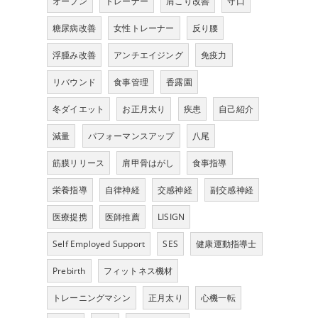
オープン
トレーナー
肩こり改善
守口
糖尿病改善
女性トレーナー
反り腰
浮腫み改善
アンチエイジング
免疫力
リバウンド
食事管理
香露園
冬ダイエット
お正月太り
疾患
自己紹介
減量
パフォーマンスアップ
八尾
筋膜リリース
肩甲骨はがし
食事指導
栄養指導
自律神経
交感神経
副交感神経
医療提携
医師推薦
LISIGN
Self Employed Support
SES
健康運動指導士
Prebirth
フィットネス機材
トレーニングマシン
正月太り
心機一転