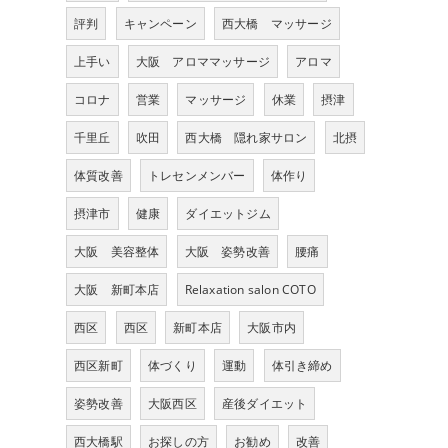
評判
キャンペーン
西大橋 マッサージ
上手い
大阪 アロママッサージ
アロマ
コロナ
営業
マッサージ
休業
摂津
千里丘
吹田
西大橋 隠れ家サロン
北摂
体質改善
トレセンメンバー
体作り
摂津市
健康
ダイエットジム
大阪 美容整体
大阪 姿勢改善
腰痛
大阪 新町本店
Relaxation salon COTO
西区
西区
新町本店
大阪市内
西区新町
体づくり
運動
体引き締め
姿勢改善
大阪西区
産後ダイエット
西大橋駅
お探しの方
お勧め
改善