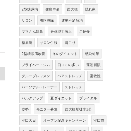
2型糖尿病
健康寿命
西大橋
隠れ家
サロン
港区波除
運動不足解消
ママさん対象
身体能力向上
ご紹介
糖尿病
サロン併設
肩こり
2型糖尿病改善
冬のダイエット
感染対策
プライベートジム
口コミの多い
運動習慣
>
グループレッスン
ペアストレッチ
柔軟性
パーソナルトレーナー
ストレッチ
バルクアップ
夏ダイエット
ブライダル
姿勢
モニター募集
西大橋駅徒歩3分
守口大日
オープン記念キャンペーン
守口市