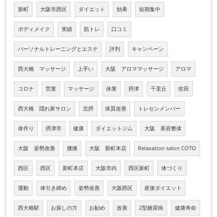
新町
大阪市西区
ダイエット
効果
短期集中
ボディメイク
実績
筋トレ
口コミ
パーソナルトレーニングとエステ
評判
キャンペーン
西大橋 マッサージ
上手い
大阪 アロママッサージ
アロマ
コロナ
営業
マッサージ
休業
摂津
千里丘
吹田
西大橋 隠れ家サロン
北摂
体質改善
トレセンメンバー
体作り
摂津市
健康
ダイエットジム
大阪 美容整体
大阪 姿勢改善
腰痛
大阪 新町本店
Relaxation salon COTO
西区
西区
新町本店
大阪市内
西区新町
体づくり
運動
体引き締め
姿勢改善
大阪西区
産後ダイエット
西大橋駅
お探しの方
お勧め
改善
2型糖尿病
健康寿命