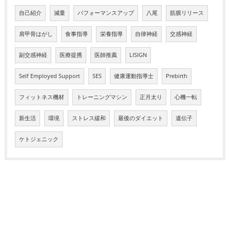
自己紹介
減量
パフォーマンスアップ
八尾
筋膜リリース
肩甲骨はがし
食事指導
栄養指導
自律神経
交感神経
副交感神経
医療提携
医師推薦
LISIGN
Self Employed Support
SES
健康運動指導士
Prebirth
フィットネス機材
トレーニングマシン
正月太り
心機一転
新生活
環境
ストレス緩和
最後のダイエット
遺伝子
ケトジェニック