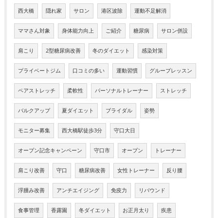
西大橋
隠れ家
サロン
港区波除
運動不足解消
ママさん対象
身体能力向上
ご紹介
糖尿病
サロン併設
肩こり
2型糖尿病改善
冬のダイエット
感染対策
プライベートジム
口コミの多い
運動習慣
グループレッスン
ペアストレッチ
柔軟性
パーソナルトレーナー
ストレッチ
バルクアップ
夏ダイエット
ブライダル
姿勢
モニター募集
西大橋駅徒歩3分
守口大日
オープン記念キャンペーン
守口市
オープン
トレーナー
肩こり改善
守口
糖尿病改善
女性トレーナー
反り腰
浮腫み改善
アンチエイジング
免疫力
リバウンド
食事管理
香露園
冬ダイエット
お正月太り
疾患