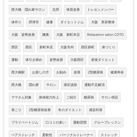
西大橋 隠れ家サロン
北摂
体質改善
トレセンメンバー
体作り
摂津市
健康
ダイエットジム
大阪 美容整体
大阪 姿勢改善
腰痛
大阪 新町本店
Relaxation salon COTO
西区
西区
新町本店
大阪市内
西区新町
体づくり
運動
体引き締め
姿勢改善
大阪西区
産後ダイエット
西大橋駅
お探しの方
お勧め
改善
2型糖尿病
健康寿命
西大橋
隠れ家
サロン
港区波除
運動不足解消
ママさん対象
身体能力向上
ご紹介
糖尿病
サロン併設
肩こり
2型糖尿病改善
冬のダイエット
感染対策
プライベートジム
口コミの多い
運動習慣
グループレッスン
ペアストレッチ
柔軟性
パーソナルトレーナー
ストレッチ