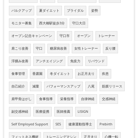
バルクアップ
夏ダイエット
ブライダル
姿勢
モニター募集
西大橋駅徒歩3分
守口大日
オープン記念キャンペーン
守口市
オープン
トレーナー
肩こり改善
守口
糖尿病改善
女性トレーナー
反り腰
浮腫み改善
アンチエイジング
免疫力
リバウンド
食事管理
香露園
冬ダイエット
お正月太り
疾患
自己紹介
減量
パフォーマンスアップ
八尾
筋膜リリース
肩甲骨はがし
食事指導
栄養指導
自律神経
交感神経
副交感神経
医療提携
医師推薦
LISIGN
Self Employed Support
SES
健康運動指導士
Prebirth
フィットネス機材
トレーニングマシン
正月太り
心機一転