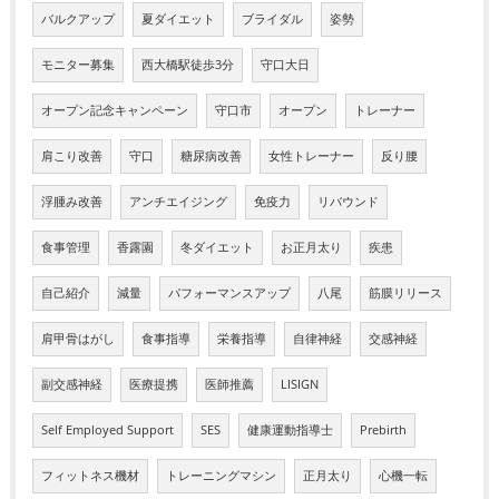
バルクアップ
夏ダイエット
ブライダル
姿勢
モニター募集
西大橋駅徒歩3分
守口大日
オープン記念キャンペーン
守口市
オープン
トレーナー
肩こり改善
守口
糖尿病改善
女性トレーナー
反り腰
浮腫み改善
アンチエイジング
免疫力
リバウンド
食事管理
香露園
冬ダイエット
お正月太り
疾患
自己紹介
減量
パフォーマンスアップ
八尾
筋膜リリース
肩甲骨はがし
食事指導
栄養指導
自律神経
交感神経
副交感神経
医療提携
医師推薦
LISIGN
Self Employed Support
SES
健康運動指導士
Prebirth
フィットネス機材
トレーニングマシン
正月太り
心機一転