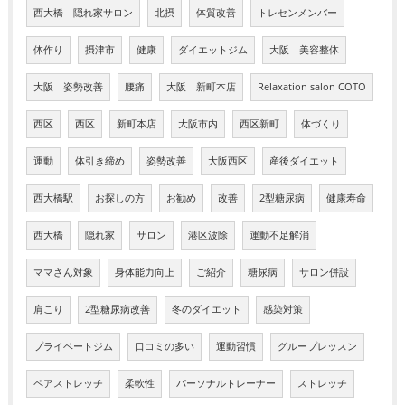
西大橋 隠れ家サロン
北摂
体質改善
トレセンメンバー
体作り
摂津市
健康
ダイエットジム
大阪 美容整体
大阪 姿勢改善
腰痛
大阪 新町本店
Relaxation salon COTO
西区
西区
新町本店
大阪市内
西区新町
体づくり
運動
体引き締め
姿勢改善
大阪西区
産後ダイエット
西大橋駅
お探しの方
お勧め
改善
2型糖尿病
健康寿命
西大橋
隠れ家
サロン
港区波除
運動不足解消
ママさん対象
身体能力向上
ご紹介
糖尿病
サロン併設
肩こり
2型糖尿病改善
冬のダイエット
感染対策
プライベートジム
口コミの多い
運動習慣
グループレッスン
ペアストレッチ
柔軟性
パーソナルトレーナー
ストレッチ