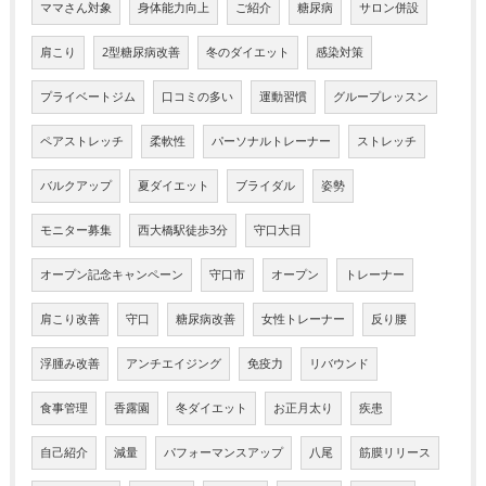
ママさん対象
身体能力向上
ご紹介
糖尿病
サロン併設
肩こり
2型糖尿病改善
冬のダイエット
感染対策
プライベートジム
口コミの多い
運動習慣
グループレッスン
ペアストレッチ
柔軟性
パーソナルトレーナー
ストレッチ
バルクアップ
夏ダイエット
ブライダル
姿勢
モニター募集
西大橋駅徒歩3分
守口大日
オープン記念キャンペーン
守口市
オープン
トレーナー
肩こり改善
守口
糖尿病改善
女性トレーナー
反り腰
浮腫み改善
アンチエイジング
免疫力
リバウンド
食事管理
香露園
冬ダイエット
お正月太り
疾患
自己紹介
減量
パフォーマンスアップ
八尾
筋膜リリース