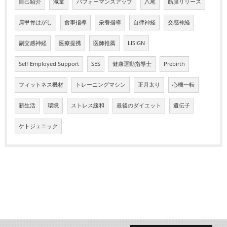
自己紹介
減量
パフォーマンスアップ
八尾
筋膜リリース
肩甲骨はがし
食事指導
栄養指導
自律神経
交感神経
副交感神経
医療提携
医師推薦
LISIGN
Self Employed Support
SES
健康運動指導士
Prebirth
フィットネス機材
トレーニングマシン
正月太り
心機一転
新生活
環境
ストレス緩和
最後のダイエット
遺伝子
ケトジェニック