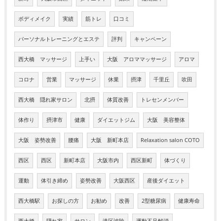
ボディメイク
実績
筋トレ
口コミ
パーソナルトレーニングとエステ
評判
キャンペーン
西大橋 マッサージ
上手い
大阪 アロママッサージ
アロマ
コロナ
営業
マッサージ
休業
摂津
千里丘
吹田
西大橋 隠れ家サロン
北摂
体質改善
トレセンメンバー
体作り
摂津市
健康
ダイエットジム
大阪 美容整体
大阪 姿勢改善
腰痛
大阪 新町本店
Relaxation salon COTO
西区
西区
新町本店
大阪市内
西区新町
体づくり
運動
体引き締め
姿勢改善
大阪西区
産後ダイエット
西大橋駅
お探しの方
お勧め
改善
2型糖尿病
健康寿命
西大橋
隠れ家
サロン
港区波除
運動不足解消