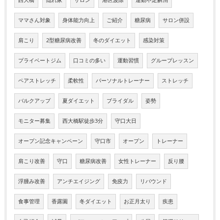
ママさん対象
身体能力向上
ご紹介
糖尿病
サロン併設
肩こり
2型糖尿病改善
冬のダイエット
感染対策
プライベートジム
口コミの多い
運動習慣
グループレッスン
ペアストレッチ
柔軟性
パーソナルトレーナー
ストレッチ
バルクアップ
夏ダイエット
ブライダル
姿勢
モニター募集
西大橋駅徒歩3分
守口大日
オープン記念キャンペーン
守口市
オープン
トレーナー
肩こり改善
守口
糖尿病改善
女性トレーナー
反り腰
浮腫み改善
アンチエイジング
免疫力
リバウンド
食事管理
香露園
冬ダイエット
お正月太り
疾患