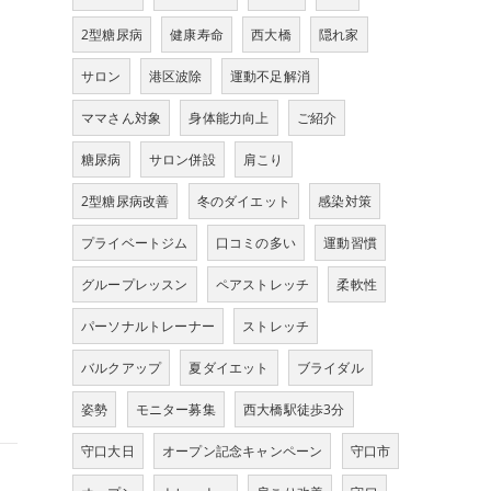
2型糖尿病
健康寿命
西大橋
隠れ家
サロン
港区波除
運動不足解消
ママさん対象
身体能力向上
ご紹介
糖尿病
サロン併設
肩こり
2型糖尿病改善
冬のダイエット
感染対策
プライベートジム
口コミの多い
運動習慣
グループレッスン
ペアストレッチ
柔軟性
パーソナルトレーナー
ストレッチ
バルクアップ
夏ダイエット
ブライダル
姿勢
モニター募集
西大橋駅徒歩3分
守口大日
オープン記念キャンペーン
守口市