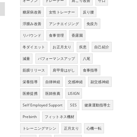
オープン
トレーナー
肩こり改善
守口
>
糖尿病改善
女性トレーナー
反り腰
浮腫み改善
アンチエイジング
免疫力
リバウンド
食事管理
香露園
冬ダイエット
お正月太り
疾患
自己紹介
減量
パフォーマンスアップ
八尾
筋膜リリース
肩甲骨はがし
食事指導
栄養指導
自律神経
交感神経
副交感神経
医療提携
医師推薦
LISIGN
Self Employed Support
SES
健康運動指導士
Prebirth
フィットネス機材
トレーニングマシン
正月太り
心機一転