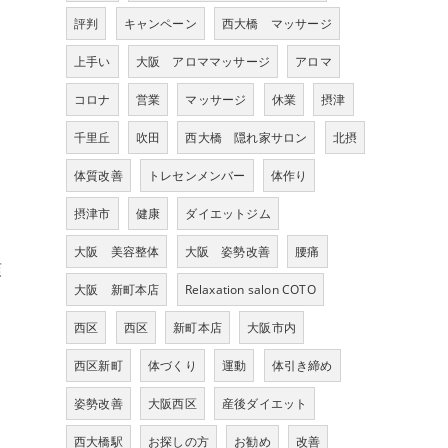
評判
キャンペーン
西大橋 マッサージ
上手い
大阪 アロママッサージ
アロマ
コロナ
営業
マッサージ
休業
摂津
千里丘
吹田
西大橋 隠れ家サロン
北摂
体質改善
トレセンメンバー
体作り
摂津市
健康
ダイエットジム
大阪 美容整体
大阪 姿勢改善
腰痛
爽
大阪 新町本店
Relaxation salon COTO
き
西区
西区
新町本店
大阪市内
西区新町
体づくり
運動
体引き締め
姿勢改善
大阪西区
産後ダイエット
西大橋駅
お探しの方
お勧め
改善