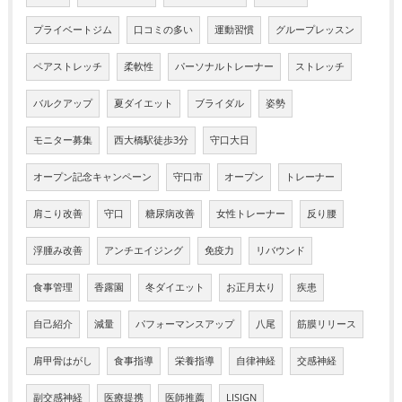
プライベートジム
口コミの多い
運動習慣
グループレッスン
ペアストレッチ
柔軟性
パーソナルトレーナー
ストレッチ
バルクアップ
夏ダイエット
ブライダル
姿勢
モニター募集
西大橋駅徒歩3分
守口大日
オープン記念キャンペーン
守口市
オープン
トレーナー
肩こり改善
守口
糖尿病改善
女性トレーナー
反り腰
浮腫み改善
アンチエイジング
免疫力
リバウンド
食事管理
香露園
冬ダイエット
お正月太り
疾患
自己紹介
減量
パフォーマンスアップ
八尾
筋膜リリース
肩甲骨はがし
食事指導
栄養指導
自律神経
交感神経
副交感神経
医療提携
医師推薦
LISIGN