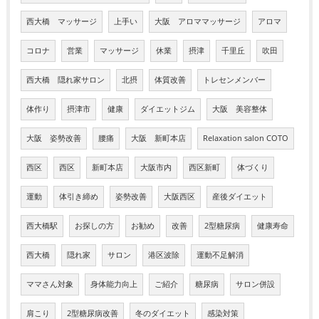
西大橋 マッサージ
上手い
大阪 アロママッサージ
アロマ
コロナ
営業
マッサージ
休業
摂津
千里丘
吹田
西大橋 隠れ家サロン
北摂
体質改善
トレセンメンバー
体作り
摂津市
健康
ダイエットジム
大阪 美容整体
大阪 姿勢改善
腰痛
大阪 新町本店
Relaxation salon COTO
西区
西区
新町本店
大阪市内
西区新町
体づくり
運動
体引き締め
姿勢改善
大阪西区
産後ダイエット
西大橋駅
お探しの方
お勧め
改善
2型糖尿病
健康寿命
西大橋
隠れ家
サロン
港区波除
運動不足解消
ママさん対象
身体能力向上
ご紹介
糖尿病
サロン併設
肩こり
2型糖尿病改善
冬のダイエット
感染対策