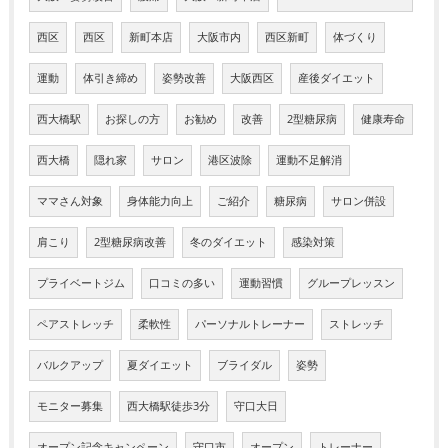
西区
西区
新町本店
大阪市内
西区新町
体づくり
運動
体引き締め
姿勢改善
大阪西区
産後ダイエット
西大橋駅
お探しの方
お勧め
改善
2型糖尿病
健康寿命
西大橋
隠れ家
サロン
港区波除
運動不足解消
ママさん対象
身体能力向上
ご紹介
糖尿病
サロン併設
肩こり
2型糖尿病改善
冬のダイエット
感染対策
プライベートジム
口コミの多い
運動習慣
グループレッスン
ペアストレッチ
柔軟性
パーソナルトレーナー
ストレッチ
バルクアップ
夏ダイエット
ブライダル
姿勢
モニター募集
西大橋駅徒歩3分
守口大日
オープン記念キャンペーン
守口市
オープン
トレーナー