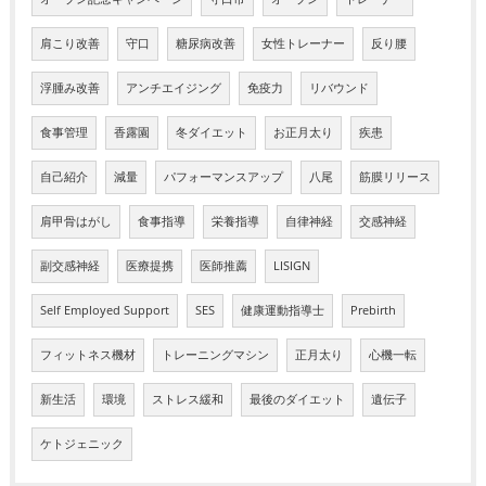
肩こり改善
守口
糖尿病改善
女性トレーナー
反り腰
浮腫み改善
アンチエイジング
免疫力
リバウンド
食事管理
香露園
冬ダイエット
お正月太り
疾患
自己紹介
減量
パフォーマンスアップ
八尾
筋膜リリース
肩甲骨はがし
食事指導
栄養指導
自律神経
交感神経
副交感神経
医療提携
医師推薦
LISIGN
Self Employed Support
SES
健康運動指導士
Prebirth
フィットネス機材
トレーニングマシン
正月太り
心機一転
新生活
環境
ストレス緩和
最後のダイエット
遺伝子
ケトジェニック