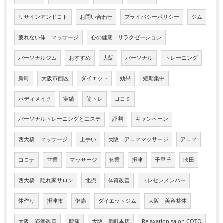
リサインアンドコト
お問い合わせ
プライバシーポリシー
ジム
疲れない体 マッサージ
心の健康 リラクゼーション
パーソナルジム
おすすめ
大阪
パーソナル
トレーニング
新町
大阪市西区
ダイエット
効果
短期集中
ボディメイク
実績
筋トレ
口コミ
パーソナルトレーニングとエステ
評判
キャンペーン
西大橋 マッサージ
上手い
大阪 アロママッサージ
アロマ
コロナ
営業
マッサージ
休業
摂津
千里丘
吹田
西大橋 隠れ家サロン
北摂
体質改善
トレセンメンバー
体作り
摂津市
健康
ダイエットジム
大阪 美容整体
大阪 姿勢改善
腰痛
大阪 新町本店
Relaxation salon COTO