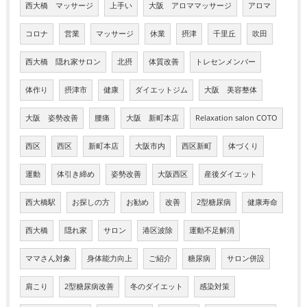
西大橋 マッサージ
上手い
大阪 アロママッサージ
アロマ
コロナ
営業
マッサージ
休業
摂津
千里丘
吹田
西大橋 隠れ家サロン
北摂
体質改善
トレセンメンバー
体作り
摂津市
健康
ダイエットジム
大阪 美容整体
大阪 姿勢改善
腰痛
大阪 新町本店
Relaxation salon COTO
西区
西区
新町本店
大阪市内
西区新町
体づくり
運動
体引き締め
姿勢改善
大阪西区
産後ダイエット
西大橋駅
お探しの方
お勧め
改善
2型糖尿病
健康寿命
西大橋
隠れ家
サロン
港区波除
運動不足解消
ママさん対象
身体能力向上
ご紹介
糖尿病
サロン併設
肩こり
2型糖尿病改善
冬のダイエット
感染対策