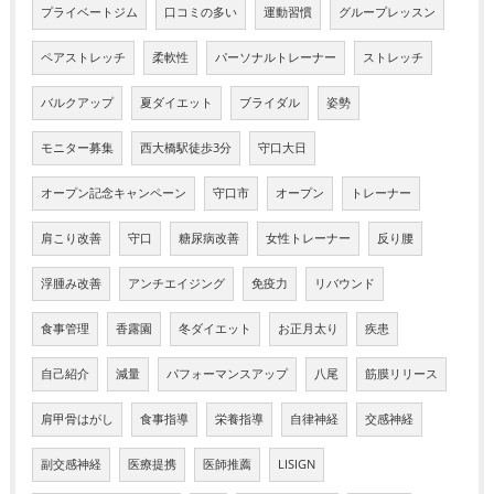
プライベートジム
口コミの多い
運動習慣
グループレッスン
ペアストレッチ
柔軟性
パーソナルトレーナー
ストレッチ
バルクアップ
夏ダイエット
ブライダル
姿勢
モニター募集
西大橋駅徒歩3分
守口大日
オープン記念キャンペーン
守口市
オープン
トレーナー
肩こり改善
守口
糖尿病改善
女性トレーナー
反り腰
浮腫み改善
アンチエイジング
免疫力
リバウンド
食事管理
香露園
冬ダイエット
お正月太り
疾患
自己紹介
減量
パフォーマンスアップ
八尾
筋膜リリース
肩甲骨はがし
食事指導
栄養指導
自律神経
交感神経
副交感神経
医療提携
医師推薦
LISIGN