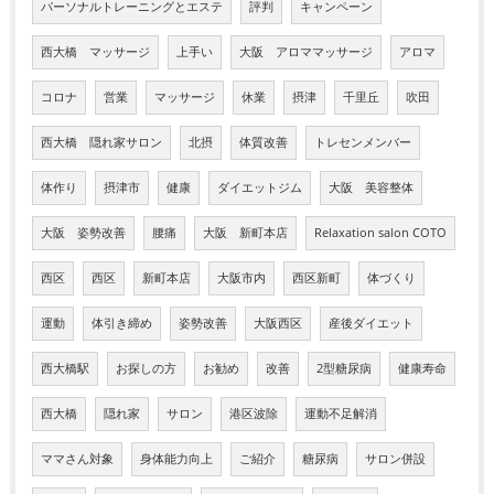
パーソナルトレーニングとエステ
評判
キャンペーン
西大橋 マッサージ
上手い
大阪 アロママッサージ
アロマ
コロナ
営業
マッサージ
休業
摂津
千里丘
吹田
西大橋 隠れ家サロン
北摂
体質改善
トレセンメンバー
体作り
摂津市
健康
ダイエットジム
大阪 美容整体
大阪 姿勢改善
腰痛
大阪 新町本店
Relaxation salon COTO
西区
西区
新町本店
大阪市内
西区新町
体づくり
運動
体引き締め
姿勢改善
大阪西区
産後ダイエット
西大橋駅
お探しの方
お勧め
改善
2型糖尿病
健康寿命
西大橋
隠れ家
サロン
港区波除
運動不足解消
ママさん対象
身体能力向上
ご紹介
糖尿病
サロン併設