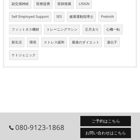
副交感神経
医療提携
医師推薦
LISIGN
Self Employed Support
SES
健康運動指導士
Prebirth
フィットネス機材
トレーニングマシン
正月太り
心機一転
新生活
環境
ストレス緩和
最後のダイエット
遺伝子
ケトジェニック
ご予約はこちら
080-9123-1868
お問い合わせはこちら