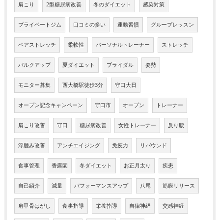
肩こり
2型糖尿病改善
冬のダイエット
感染対策
プライベートジム
口コミの多い
運動習慣
グループレッスン
ペアストレッチ
柔軟性
パーソナルトレーナー
ストレッチ
バルクアップ
夏ダイエット
ブライダル
姿勢
モニター募集
西大橋駅徒歩3分
守口大日
オープン記念キャンペーン
守口市
オープン
トレーナー
肩こり改善
守口
糖尿病改善
女性トレーナー
反り腰
浮腫み改善
アンチエイジング
免疫力
リバウンド
食事管理
香露園
冬ダイエット
お正月太り
疾患
自己紹介
減量
パフォーマンスアップ
八尾
筋膜リリース
肩甲骨はがし
食事指導
栄養指導
自律神経
交感神経