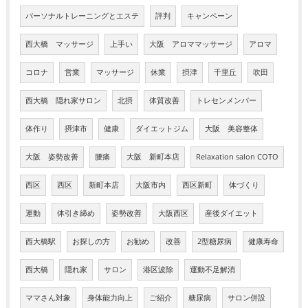
パーソナルトレーニングとエステ
評判
キャンペーン
西大橋 マッサージ
上手い
大阪 アロママッサージ
アロマ
コロナ
営業
マッサージ
休業
摂津
千里丘
吹田
西大橋 隠れ家サロン
北摂
体質改善
トレセンメンバー
体作り
摂津市
健康
ダイエットジム
大阪 美容整体
大阪 姿勢改善
腰痛
大阪 新町本店
Relaxation salon COTO
西区
西区
新町本店
大阪市内
西区新町
体づくり
運動
体引き締め
姿勢改善
大阪西区
産後ダイエット
西大橋駅
お探しの方
お勧め
改善
2型糖尿病
健康寿命
西大橋
隠れ家
サロン
港区波除
運動不足解消
ママさん対象
身体能力向上
ご紹介
糖尿病
サロン併設