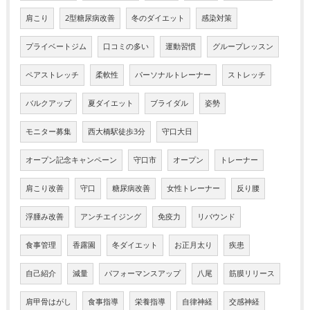
肩こり
2型糖尿病改善
冬のダイエット
感染対策
プライベートジム
口コミの多い
運動習慣
グループレッスン
ペアストレッチ
柔軟性
パーソナルトレーナー
ストレッチ
バルクアップ
夏ダイエット
ブライダル
姿勢
モニター募集
西大橋駅徒歩3分
守口大日
オープン記念キャンペーン
守口市
オープン
トレーナー
肩こり改善
守口
糖尿病改善
女性トレーナー
反り腰
浮腫み改善
アンチエイジング
免疫力
リバウンド
食事管理
香露園
冬ダイエット
お正月太り
疾患
自己紹介
減量
パフォーマンスアップ
八尾
筋膜リリース
肩甲骨はがし
食事指導
栄養指導
自律神経
交感神経