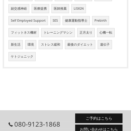
副交感神経
医療提携
医師推薦
LISIGN
Self Employed Support
SES
健康運動指導士
Prebirth
フィットネス機材
トレーニングマシン
正月太り
心機一転
新生活
環境
ストレス緩和
最後のダイエット
遺伝子
ケトジェニック
ご予約はこちら
080-9123-1868
お問い合わせはこちら