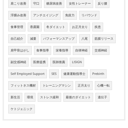
肩こり改善
守口
糖尿病改善
女性トレーナー
反り腰
浮腫み改善
アンチエイジング
免疫力
リバウンド
食事管理
香露園
冬ダイエット
お正月太り
疾患
自己紹介
減量
パフォーマンスアップ
八尾
筋膜リリース
肩甲骨はがし
食事指導
栄養指導
自律神経
交感神経
副交感神経
医療提携
医師推薦
LISIGN
Self Employed Support
SES
健康運動指導士
Prebirth
フィットネス機材
トレーニングマシン
正月太り
心機一転
新生活
環境
ストレス緩和
最後のダイエット
遺伝子
ケトジェニック