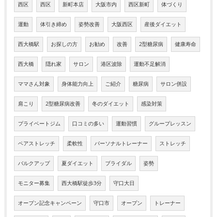
西区
西区
新町本店
大阪市内
西区新町
体づくり
運動
体引き締め
姿勢改善
大阪西区
産後ダイエット
西大橋駅
お探しの方
お勧め
改善
2型糖尿病
健康寿命
西大橋
隠れ家
サロン
港区波除
運動不足解消
ママさん対象
身体能力向上
ご紹介
糖尿病
サロン併設
肩こり
2型糖尿病改善
冬のダイエット
感染対策
プライベートジム
口コミの多い
運動習慣
グループレッスン
ペアストレッチ
柔軟性
パーソナルトレーナー
ストレッチ
バルクアップ
夏ダイエット
ブライダル
姿勢
モニター募集
西大橋駅徒歩3分
守口大日
オープン記念キャンペーン
守口市
オープン
トレーナー