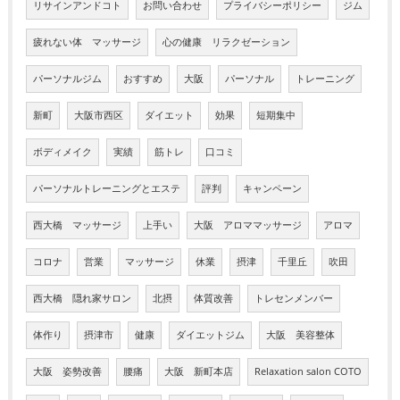
リサインアンドコト
お問い合わせ
プライバシーポリシー
ジム
疲れない体 マッサージ
心の健康 リラクゼーション
パーソナルジム
おすすめ
大阪
パーソナル
トレーニング
新町
大阪市西区
ダイエット
効果
短期集中
ボディメイク
実績
筋トレ
口コミ
パーソナルトレーニングとエステ
評判
キャンペーン
西大橋 マッサージ
上手い
大阪 アロママッサージ
アロマ
コロナ
営業
マッサージ
休業
摂津
千里丘
吹田
西大橋 隠れ家サロン
北摂
体質改善
トレセンメンバー
体作り
摂津市
健康
ダイエットジム
大阪 美容整体
大阪 姿勢改善
腰痛
大阪 新町本店
Relaxation salon COTO