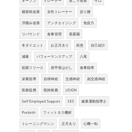
オープン
トレーナー
肩こり改善
守口
糖尿病改善
女性トレーナー
反り腰
浮腫み改善
アンチエイジング
免疫力
リバウンド
食事管理
香露園
冬ダイエット
お正月太り
疾患
自己紹介
減量
パフォーマンスアップ
八尾
筋膜リリース
肩甲骨はがし
食事指導
栄養指導
自律神経
交感神経
副交感神経
医療提携
医師推薦
LISIGN
Self Employed Support
SES
健康運動指導士
Prebirth
フィットネス機材
トレーニングマシン
正月太り
心機一転