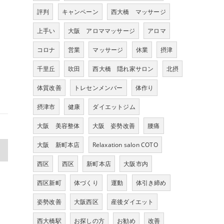
評判
キャンペーン
西大橋 マッサージ
上手い
大阪 アロママッサージ
アロマ
コロナ
営業
マッサージ
休業
摂津
千里丘
吹田
西大橋 隠れ家サロン
北摂
体質改善
トレセンメンバー
体作り
摂津市
健康
ダイエットジム
大阪 美容整体
大阪 姿勢改善
腰痛
大阪 新町本店
Relaxation salon COTO
>
西区
西区
新町本店
大阪市内
西区新町
体づくり
運動
体引き締め
姿勢改善
大阪西区
産後ダイエット
西大橋駅
お探しの方
お勧め
改善