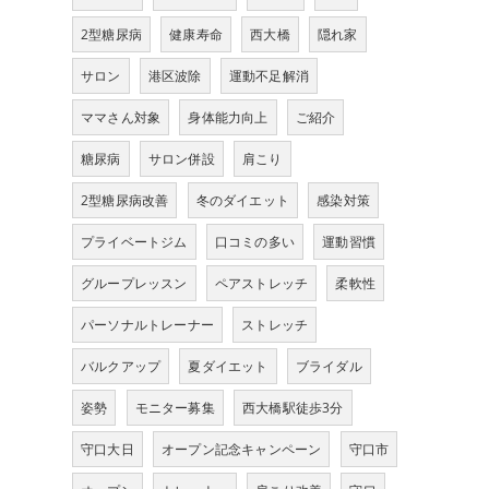
2型糖尿病
健康寿命
西大橋
隠れ家
サロン
港区波除
運動不足解消
ママさん対象
身体能力向上
ご紹介
糖尿病
サロン併設
肩こり
2型糖尿病改善
冬のダイエット
感染対策
プライベートジム
口コミの多い
運動習慣
グループレッスン
ペアストレッチ
柔軟性
パーソナルトレーナー
ストレッチ
バルクアップ
夏ダイエット
ブライダル
姿勢
モニター募集
西大橋駅徒歩3分
守口大日
オープン記念キャンペーン
守口市