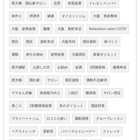
西大橋 隠れ家サロン
北摂
体質改善
トレセンメンバー
体作り
摂津市
健康
ダイエットジム
大阪 美容整体
大阪 姿勢改善
腰痛
大阪 新町本店
Relaxation salon COTO
西区
西区
新町本店
大阪市内
西区新町
体づくり
運動
体引き締め
姿勢改善
大阪西区
産後ダイエット
西大橋駅
お探しの方
お勧め
改善
2型糖尿病
健康寿命
西大橋
隠れ家
サロン
港区波除
運動不足解消
ママさん対象
身体能力向上
ご紹介
糖尿病
サロン併設
肩こり
2型糖尿病改善
冬のダイエット
感染対策
プライベートジム
口コミの多い
運動習慣
グループレッスン
ペアストレッチ
柔軟性
パーソナルトレーナー
ストレッチ