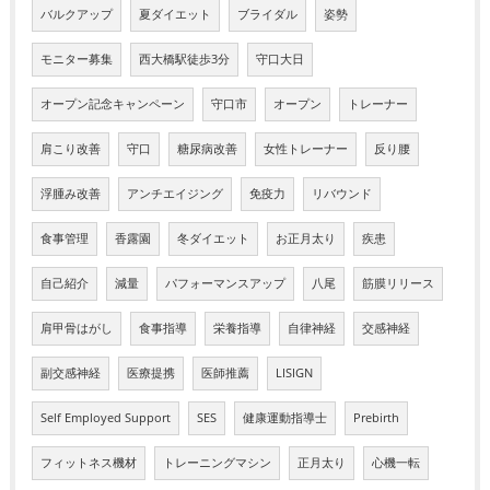
バルクアップ
夏ダイエット
ブライダル
姿勢
モニター募集
西大橋駅徒歩3分
守口大日
オープン記念キャンペーン
守口市
オープン
トレーナー
肩こり改善
守口
糖尿病改善
女性トレーナー
反り腰
浮腫み改善
アンチエイジング
免疫力
リバウンド
食事管理
香露園
冬ダイエット
お正月太り
疾患
自己紹介
減量
パフォーマンスアップ
八尾
筋膜リリース
肩甲骨はがし
食事指導
栄養指導
自律神経
交感神経
副交感神経
医療提携
医師推薦
LISIGN
Self Employed Support
SES
健康運動指導士
Prebirth
フィットネス機材
トレーニングマシン
正月太り
心機一転